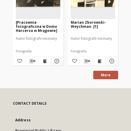
[Pracownia
Marian Zborowski-
[P
fotograficzna w Domu
Weychman. [1]
Zb
Harcerza w Mrągowie]
Autor fotografii nieznany
Autor fotografii nieznany
Aut
fotografia
fotografia
fot
More
CONTACT DETAILS
Address
Provincial Public Library