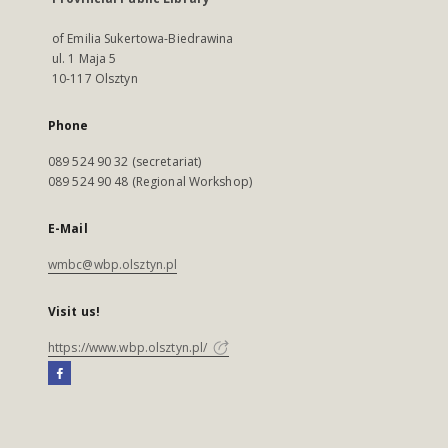
of Emilia Sukertowa-Biedrawina
ul. 1 Maja 5
10-117 Olsztyn
Phone
089 524 90 32 (secretariat)
089 524 90 48 (Regional Workshop)
E-Mail
wmbc@wbp.olsztyn.pl
Visit us!
https://www.wbp.olsztyn.pl/