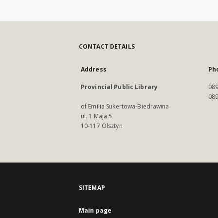
CONTACT DETAILS
Address
Ph
Provincial Public Library
089
089
of Emilia Sukertowa-Biedrawina
ul. 1 Maja 5
10-117 Olsztyn
SITEMAP
Main page