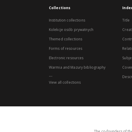
Collections
Inde
Institution collections
Title
Kolekcje osób prywatnych
Creat
Themed collections
Contr
Forms of resources
Relat
Electronic resources
Subje
Warmia and Mazury bibliography
Cove
...
Descr
View all collections
The co-founders of the