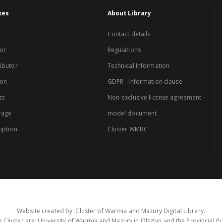
xes
About Library
Contact details
or
Regulations
ibutor
Technical Information
ion
GDPR - Information clause
ct
Non-exclusive license agreement -
rage
model document
iption
Cluster WMBC
Website created by: Cluster of Warmia and Mazury Digital Library.
 Cluster are: University of Warmia and Mazury in Olsztyn and the Provincial Pub