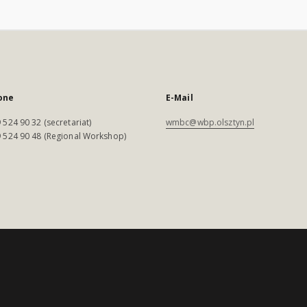
one
E-Mail
 524 90 32 (secretariat)
wmbc@wbp.olsztyn.pl
 524 90 48 (Regional Workshop)