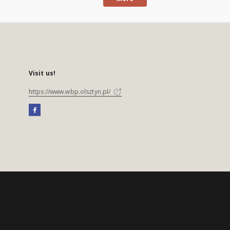
Visit us!
https://www.wbp.olsztyn.pl/