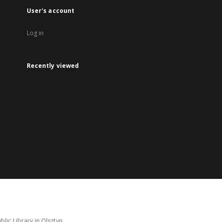
User's account
Log in
Recently viewed
lic Library in Olsztyn.