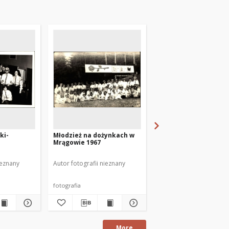
ki-
Młodzież na dożynkach w
[Pracownia nauki za
Mrągowie 1967
w Domu Harcerza w
Mrągowie]
ieznany
Autor fotografii nieznany
Autor fotografii nieznan
fotografia
fotografia
More