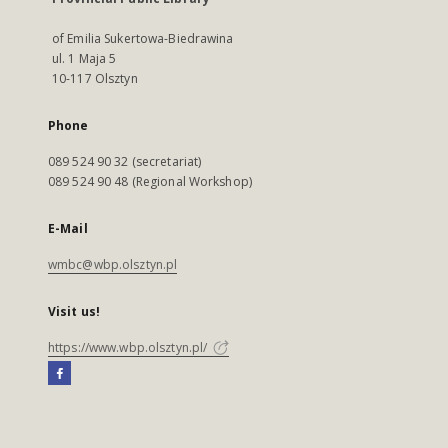
of Emilia Sukertowa-Biedrawina
ul. 1 Maja 5
10-117 Olsztyn
Phone
089 524 90 32 (secretariat)
089 524 90 48 (Regional Workshop)
E-Mail
wmbc@wbp.olsztyn.pl
Visit us!
https://www.wbp.olsztyn.pl/