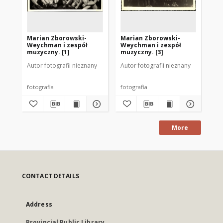
Marian Zborowski-
Marian Zborowski-
Ma
Weychman i zespół
Weychman i zespół
We
muzyczny. [1]
muzyczny. [3]
mu
Autor fotografii nieznany
Autor fotografii nieznany
Aut
fotografia
fotografia
fot
More
CONTACT DETAILS
Address
Provincial Public Library