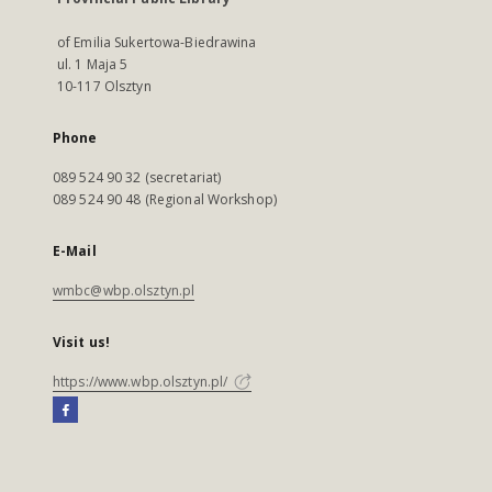
of Emilia Sukertowa-Biedrawina
ul. 1 Maja 5
10-117 Olsztyn
Phone
089 524 90 32 (secretariat)
089 524 90 48 (Regional Workshop)
E-Mail
wmbc@wbp.olsztyn.pl
Visit us!
https://www.wbp.olsztyn.pl/