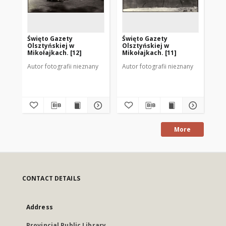
Święto Gazety
Święto Gazety
Św
Olsztyńskiej w
Olsztyńskiej w
Ol
Mikołajkach. [12]
Mikołajkach. [11]
Mik
Autor fotografii nieznany
Autor fotografii nieznany
Aut
More
CONTACT DETAILS
Address
Provincial Public Library