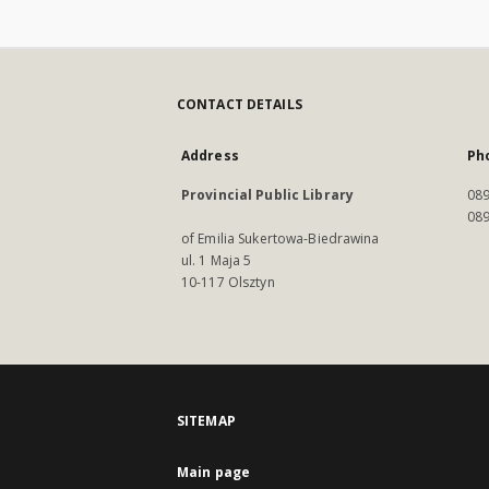
CONTACT DETAILS
Address
Ph
Provincial Public Library
089
089
of Emilia Sukertowa-Biedrawina
ul. 1 Maja 5
10-117 Olsztyn
SITEMAP
Main page