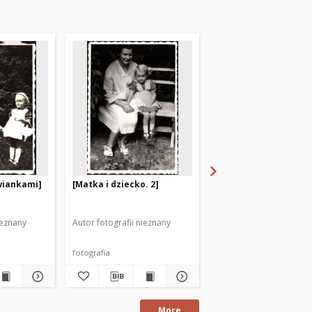
wiankami]
[Matka i dziecko. 2]
[Matka i dziecko. 3]
ieznany
Autor fotografii nieznany
Autor fotografii nieznan
fotografia
fotografia
More