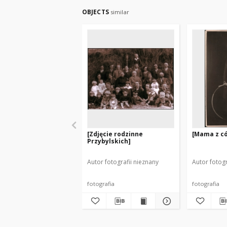
OBJECTS
similar
[Zdjęcie rodzinne
[Mama z có
Przybylskich]
Autor fotografii nieznany
Autor fotogr
fotografia
fotografia