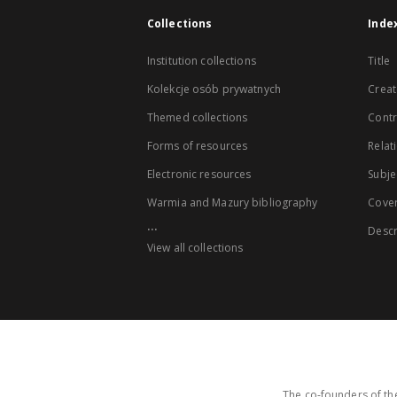
Collections
Inde
Institution collections
Title
Kolekcje osób prywatnych
Creat
Themed collections
Contr
Forms of resources
Relat
Electronic resources
Subje
Warmia and Mazury bibliography
Cove
...
Descr
View all collections
The co-founders of the