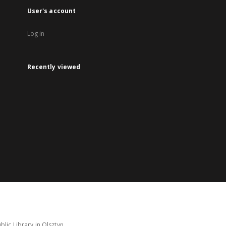
User's account
Log in
Recently viewed
lic Library in Olsztyn.