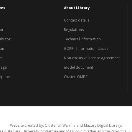
xes
About Library
Contact details
or
Regulations
ibutor
Technical Information
ion
GDPR - Information clause
ct
Non-exclusive license agreement -
rage
model document
iption
Cluster WMBC
Website created by: Cluster of Warmia and Mazury Digital Library.
 Cluster are: University of Warmia and Mazury in Olsztyn and the Provincial Pub