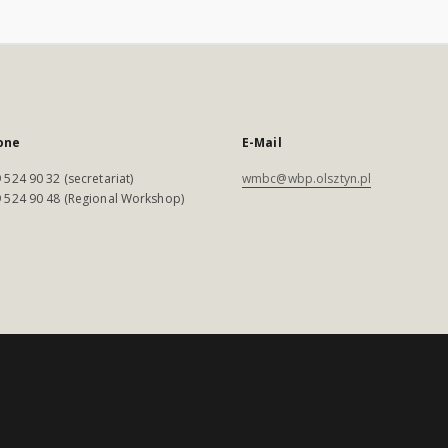
one
E-Mail
 524 90 32 (secretariat)
wmbc@wbp.olsztyn.pl
 524 90 48 (Regional Workshop)