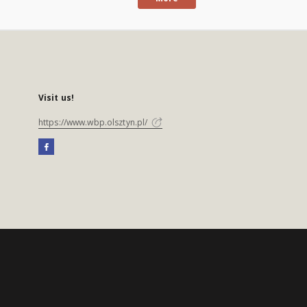
Visit us!
https://www.wbp.olsztyn.pl/