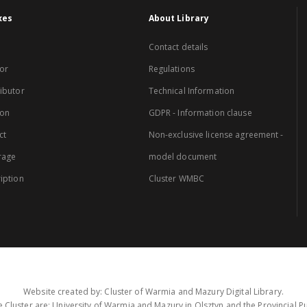
xes
About Library
Contact details
or
Regulations
ibutor
Technical Information
ion
GDPR - Information clause
ct
Non-exclusive license agreement -
rage
model document
iption
Cluster WMBC
Website created by: Cluster of Warmia and Mazury Digital Library.
 Cluster are: University of Warmia and Mazury in Olsztyn and the Provincial Pub