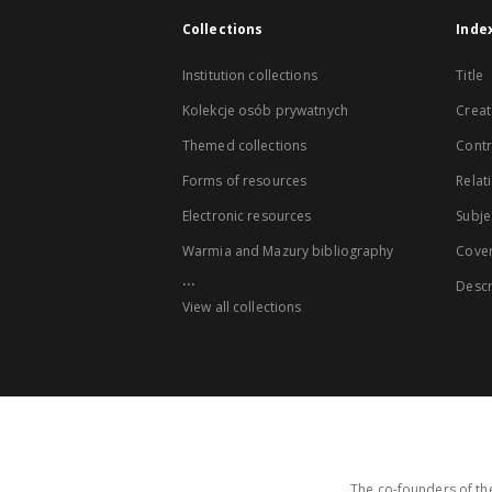
Collections
Inde
Institution collections
Title
Kolekcje osób prywatnych
Creat
Themed collections
Contr
Forms of resources
Relat
Electronic resources
Subje
Warmia and Mazury bibliography
Cove
...
Descr
View all collections
The co-founders of the