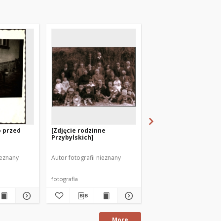
o przed
[Zdjęcie rodzinne
[Matka i dziecko. 1]
Przybylskich]
ieznany
Autor fotografii nieznany
Autor fotografii nieznan
fotografia
fotografia
More