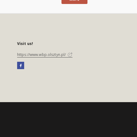
Visit us!
https://www.wbp.olsztyn.pl/