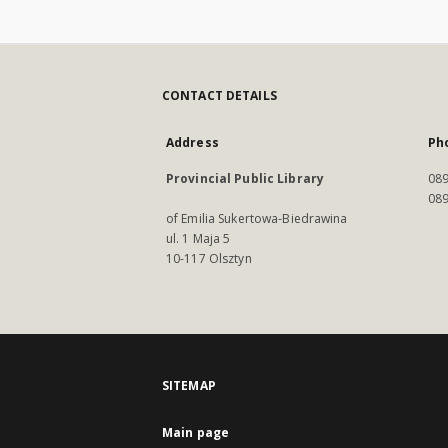
CONTACT DETAILS
Address
Ph
Provincial Public Library
089
089
of Emilia Sukertowa-Biedrawina
ul. 1 Maja 5
10-117 Olsztyn
SITEMAP
Main page