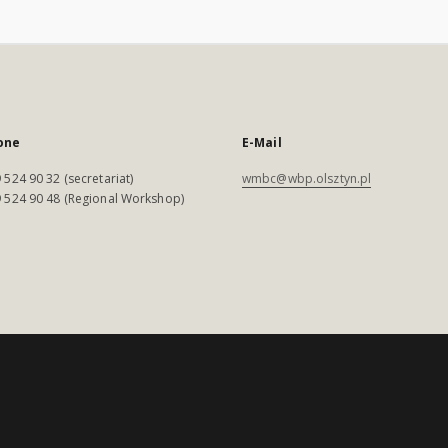
one
E-Mail
 524 90 32 (secretariat)
wmbc@wbp.olsztyn.pl
 524 90 48 (Regional Workshop)