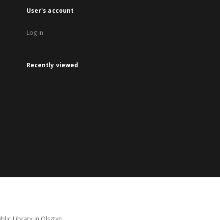
User's account
Log in
Recently viewed
lic Library in Olsztyn.