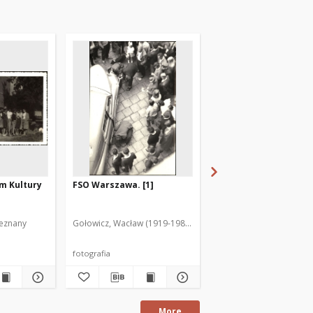
m Kultury
FSO Warszawa. [1]
[Kobiety i grafika]
ieznany
Gołowicz, Wacław (1919-1983). Fot.
Autor fotografii nieznan
fotografia
fotografia
More