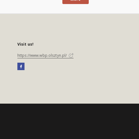
Visit us!
https://www.wbp.olsztyn.pl/