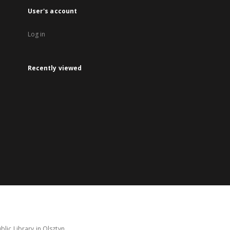
User's account
Log in
Recently viewed
lic Library in Olsztyn.