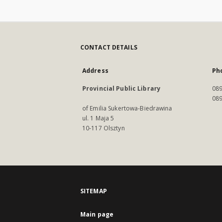
CONTACT DETAILS
Address
Ph
Provincial Public Library
089
089
of Emilia Sukertowa-Biedrawina
ul. 1 Maja 5
10-117 Olsztyn
SITEMAP
Main page