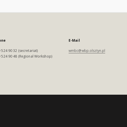
one
E-Mail
 524 90 32 (secretariat)
wmbc@wbp.olsztyn.pl
 524 90 48 (Regional Workshop)