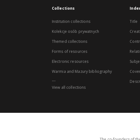
Collections
Inde
Institution collections
Title
Kolekcje osób prywatnych
Creat
Themed collections
Contr
Forms of resources
Relat
Electronic resources
Subje
Warmia and Mazury bibliography
Cove
...
Descr
View all collections
The co-founders of the