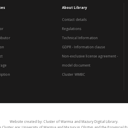
xes
About Library
Contact details
or
Regulations
ibutor
Technical Information
ion
GDPR - Information clause
ct
Non-exclusive license agreement -
rage
model document
iption
Cluster WMBC
Website created by: Cluster of Warmia and Mazury Digital Library.
 Cluster are: University of Warmia and Mazury in Olsztyn and the Provincial Pub