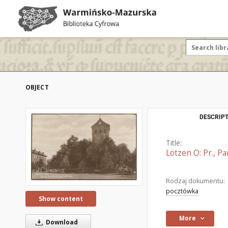
OBJECT
DESCRIPT
Title:
Lötzen O: Pr., Pa
Rodzaj dokumentu:
pocztówka
Show content
More
Download