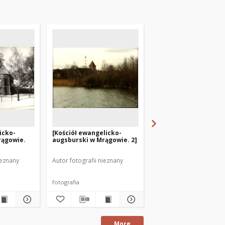
icko-
[Kościół ewangelicko-
[Stare Miasto w Olszt
rągowie.
augsburski w Mrągowie. 2]
z lotu ptaka. 1]
ieznany
Autor fotografii nieznany
Waluga, Jerzy. Fot.
fotografia
fotografia
More