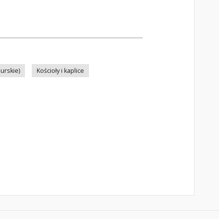
urskie)
Kościoły i kaplice