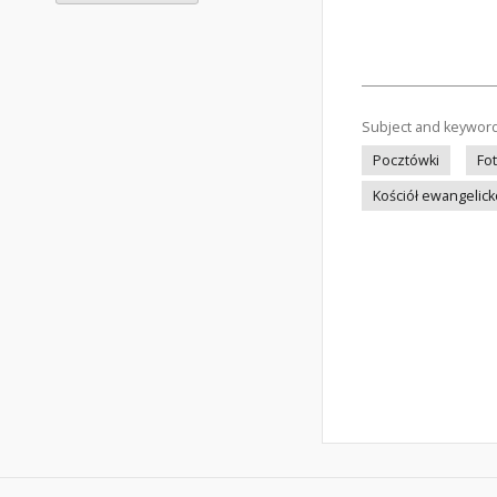
Subject and keywor
Pocztówki
Fo
Kościół ewangelic