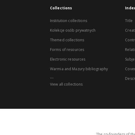
Collections
Inde
Institution collections
Title
Kolekcje osób prywatnych
Creat
Themed collections
Contr
Forms of resources
Relat
Electronic resources
Subje
Warmia and Mazury bibliography
Cove
...
Descr
View all collections
The co-founders of the