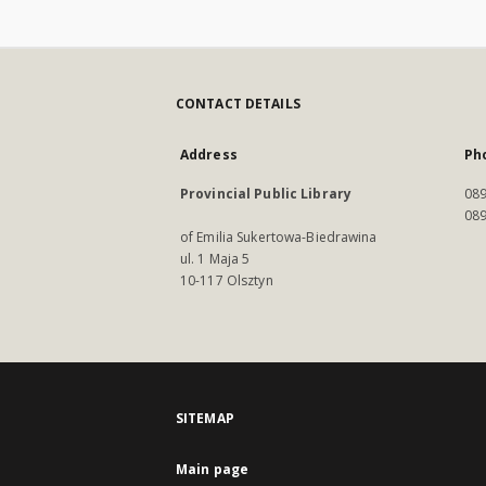
CONTACT DETAILS
Address
Ph
Provincial Public Library
089
089
of Emilia Sukertowa-Biedrawina
ul. 1 Maja 5
10-117 Olsztyn
SITEMAP
Main page