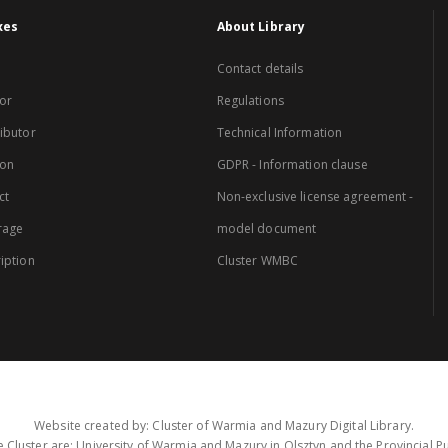
xes
About Library
Contact details
or
Regulations
ibutor
Technical Information
ion
GDPR - Information clause
ct
Non-exclusive license agreement -
rage
model document
iption
Cluster WMBC
Website created by: Cluster of Warmia and Mazury Digital Library.
 Cluster are: University of Warmia and Mazury in Olsztyn and the Provincial Pub