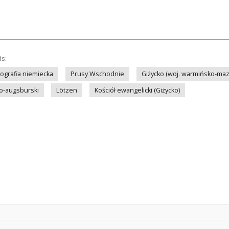
ds:
tografia niemiecka
Prusy Wschodnie
Giżycko (woj. warmińsko-maz
ko-augsburski
Lötzen
Kościół ewangelicki (Giżycko)