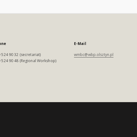
one
E-Mail
 524 90 32 (secretariat)
wmbc@wbp.olsztyn.pl
 524 90 48 (Regional Workshop)