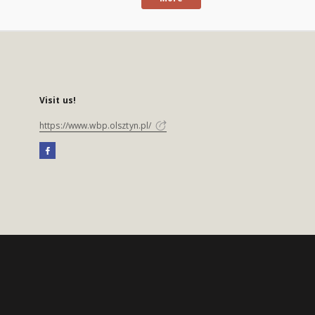
Visit us!
https://www.wbp.olsztyn.pl/