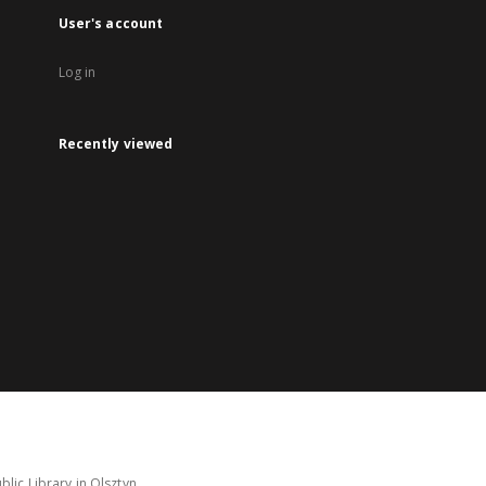
User's account
Log in
Recently viewed
lic Library in Olsztyn.