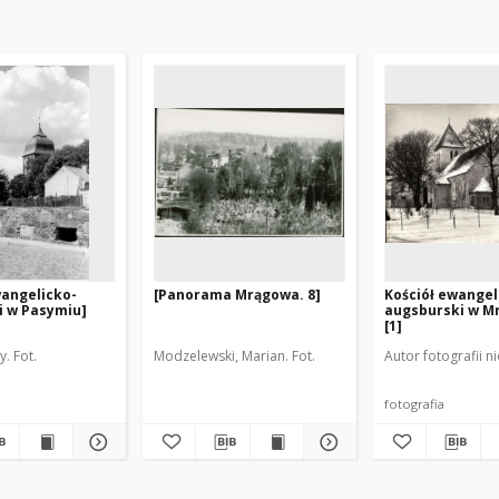
wangelicko-
[Panorama Mrągowa. 8]
Kościół ewangel
i w Pasymiu]
augsburski w M
[1]
y. Fot.
Modzelewski, Marian. Fot.
Autor fotografii n
fotografia