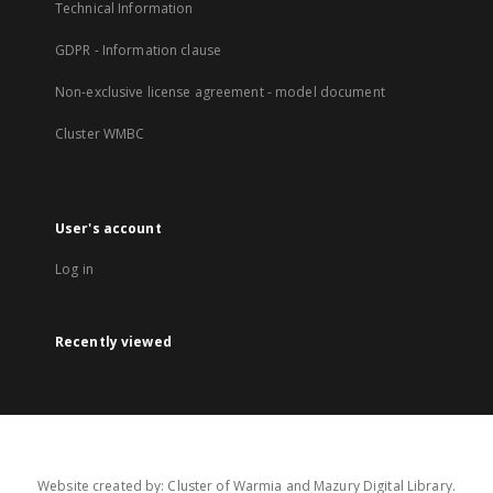
Technical Information
GDPR - Information clause
Non-exclusive license agreement - model document
Cluster WMBC
User's account
Log in
Recently viewed
Website created by: Cluster of Warmia and Mazury Digital Library.