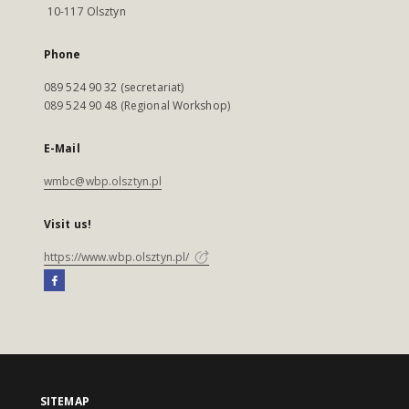
10-117 Olsztyn
Phone
089 524 90 32 (secretariat)
089 524 90 48 (Regional Workshop)
E-Mail
wmbc@wbp.olsztyn.pl
Visit us!
https://www.wbp.olsztyn.pl/
SITEMAP