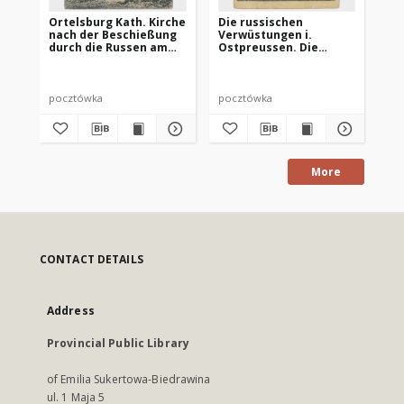
Ortelsburg Kath. Kirche
Die russischen
Au
nach der Beschießung
Verwüstungen i.
Ly
durch die Russen am
Ostpreussen. Die
in 
Aug. 1914
beschädigte Kath.
Kirche in Lyck
pocztówka
pocztówka
po
More
CONTACT DETAILS
Address
Provincial Public Library
of Emilia Sukertowa-Biedrawina
ul. 1 Maja 5