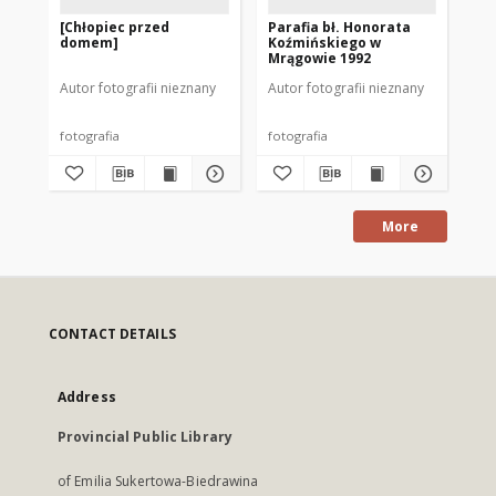
[Chłopiec przed
Parafia bł. Honorata
Ko
domem]
Koźmińskiego w
au
Mrągowie 1992
Mr
Autor fotografii nieznany
Autor fotografii nieznany
Aut
fotografia
fotografia
fot
More
CONTACT DETAILS
Address
Provincial Public Library
of Emilia Sukertowa-Biedrawina