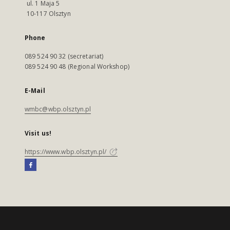
ul. 1 Maja 5
10-117 Olsztyn
Phone
089 524 90 32 (secretariat)
089 524 90 48 (Regional Workshop)
E-Mail
wmbc@wbp.olsztyn.pl
Visit us!
https://www.wbp.olsztyn.pl/