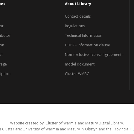
xes
About Library
Contact details
or
Regulations
ibutor
Technical Information
ion
GDPR - Information clause
ct
Non-exclusive license agreement -
rage
model document
iption
Cluster WMBC
Website created by: Cluster of Warmia and Mazury Digital Library.
 Cluster are: University of Warmia and Mazury in Olsztyn and the Provincial Pub