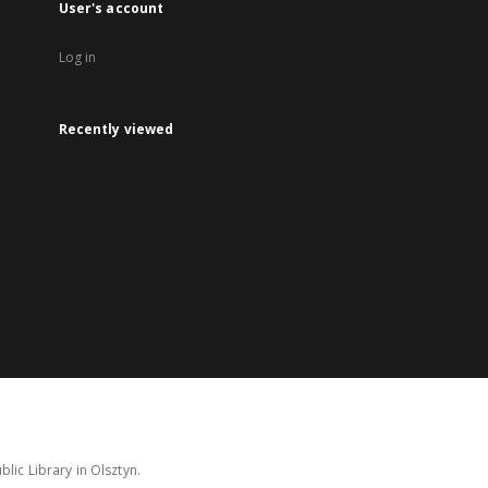
User's account
Log in
Recently viewed
lic Library in Olsztyn.