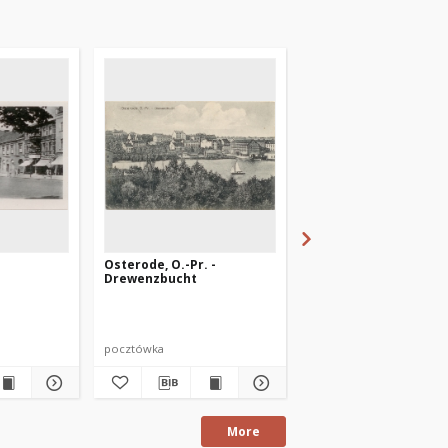
Osterode, O.-Pr. -
Osterode, Ostpr., d. ..
Drewenzbucht
pocztówka
pocztówka
More