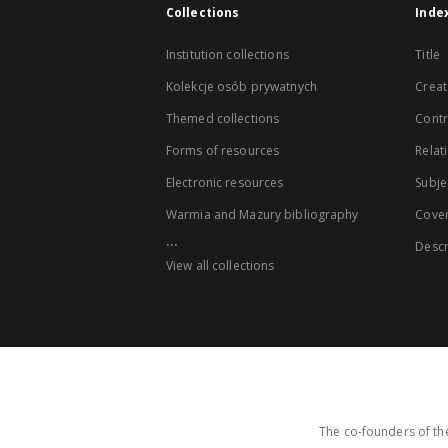
Collections
Inde
Institution collections
Title
Kolekcje osób prywatnych
Creat
Themed collections
Contr
Forms of resources
Relat
Electronic resources
Subje
Warmia and Mazury bibliography
Cove
...
Descr
View all collections
The co-founders of the