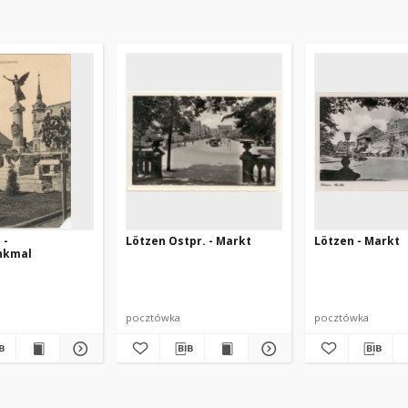
 -
Lötzen Ostpr. - Markt
Lötzen - Markt
nkmal
pocztówka
pocztówka