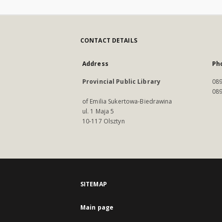
CONTACT DETAILS
Address
Ph
Provincial Public Library
089
089
of Emilia Sukertowa-Biedrawina
ul. 1 Maja 5
10-117 Olsztyn
SITEMAP
Main page