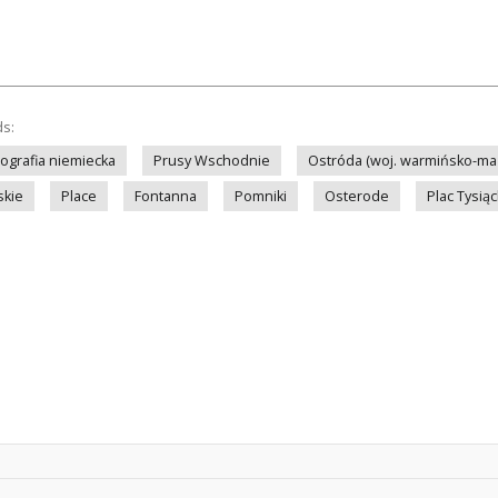
ds:
tografia niemiecka
Prusy Wschodnie
Ostróda (woj. warmińsko-ma
skie
Place
Fontanna
Pomniki
Osterode
Plac Tysią