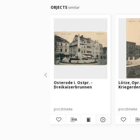
OBJECTS
similar
Osterode i. Ostpr. -
Lötze, Opr.
Dreikaiserbrunnen
Kriegerde
pocztówka
pocztówka