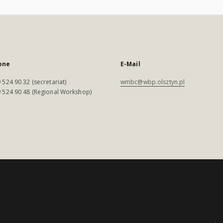
one
E-Mail
 524 90 32 (secretariat)
wmbc@wbp.olsztyn.pl
 524 90 48 (Regional Workshop)