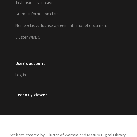
Technical Information
GDPR - Information clause
Non-exclusive license agreement - model document
Cluster WMBC
User's account
Log in
Recently viewed
Website created by: Cluster of Warmia and Mazury Digital Library.