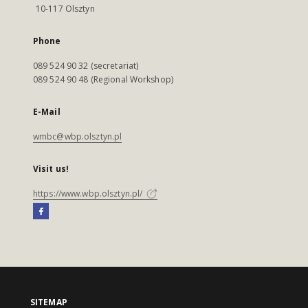
10-117 Olsztyn
Phone
089 524 90 32 (secretariat)
089 524 90 48 (Regional Workshop)
E-Mail
wmbc@wbp.olsztyn.pl
Visit us!
https://www.wbp.olsztyn.pl/
SITEMAP