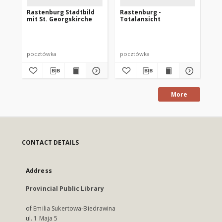
Rastenburg Stadtbild
Rastenburg -
Wa
mit St. Georgskirche
Totalansicht
Os
pocztówka
pocztówka
po
More
CONTACT DETAILS
Address
Provincial Public Library
of Emilia Sukertowa-Biedrawina
ul. 1 Maja 5