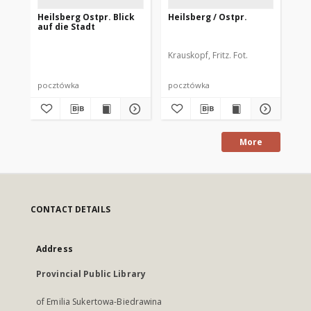
Heilsberg Ostpr. Blick
Heilsberg / Ostpr.
Al
auf die Stadt
Krauskopf, Fritz. Fot.
pocztówka
pocztówka
po
More
CONTACT DETAILS
Address
Provincial Public Library
of Emilia Sukertowa-Biedrawina