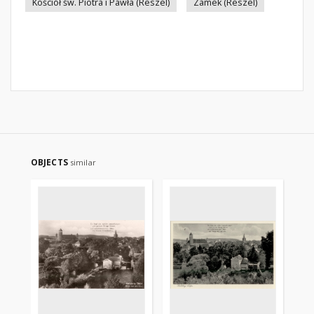
Kościół św. Piotra i Pawła (Reszel)
Zamek (Reszel)
OBJECTS
similar