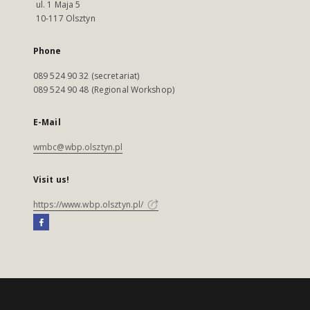
ul. 1 Maja 5
10-117 Olsztyn
Phone
089 524 90 32 (secretariat)
089 524 90 48 (Regional Workshop)
E-Mail
wmbc@wbp.olsztyn.pl
Visit us!
https://www.wbp.olsztyn.pl/