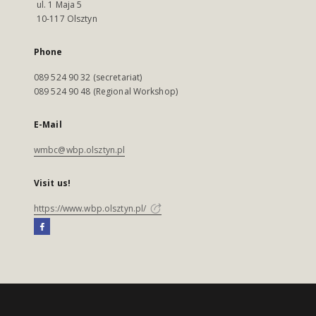
ul. 1 Maja 5
10-117 Olsztyn
Phone
089 524 90 32 (secretariat)
089 524 90 48 (Regional Workshop)
E-Mail
wmbc@wbp.olsztyn.pl
Visit us!
https://www.wbp.olsztyn.pl/