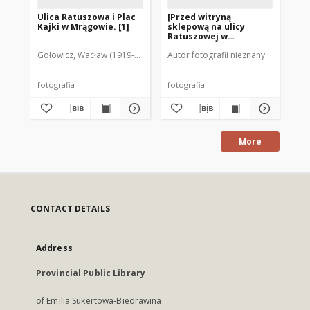
Ulica Ratuszowa i Plac
[Przed witryną
Ul
Kajki w Mrągowie. [1]
sklepową na ulicy
Mr
Ratuszowej w
Mrągowie]
Gołowicz, Wacław (1919-1983). Fot.
Autor fotografii nieznany
Aut
fotografia
fotografia
fot
More
CONTACT DETAILS
Address
Provincial Public Library
of Emilia Sukertowa-Biedrawina