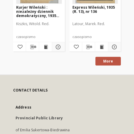
Kurjer Wileński :
Express Wileński, 1935
[P
niezależny dziennik
(R. 13), nr 136
mę
demokratyczny, 1935
(R. 12), nr 133
Kiszkis, Witold. Red.
Latour, Marek. Red.
Bru
czasopismo
czasopismo
fot
More
CONTACT DETAILS
Address
Provincial Public Library
of Emilia Sukertowa-Biedrawina