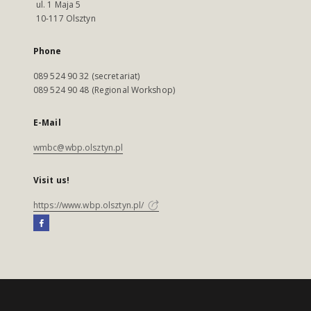
ul. 1 Maja 5
10-117 Olsztyn
Phone
089 524 90 32 (secretariat)
089 524 90 48 (Regional Workshop)
E-Mail
wmbc@wbp.olsztyn.pl
Visit us!
https://www.wbp.olsztyn.pl/