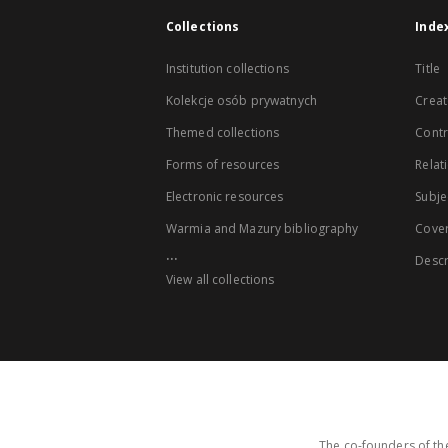
Collections
Inde
Institution collections
Title
Kolekcje osób prywatnych
Creat
Themed collections
Contr
Forms of resources
Relat
Electronic resources
Subje
Warmia and Mazury bibliography
Cove
...
Descr
View all collections
The co-founders of the