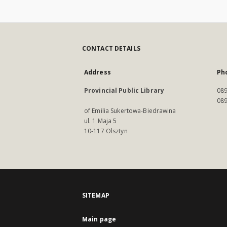
CONTACT DETAILS
Address
Ph
Provincial Public Library
089
089
of Emilia Sukertowa-Biedrawina
ul. 1 Maja 5
10-117 Olsztyn
SITEMAP
Main page