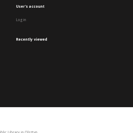
User's account
Log in
Recently viewed
lic Library in Olsztyn.