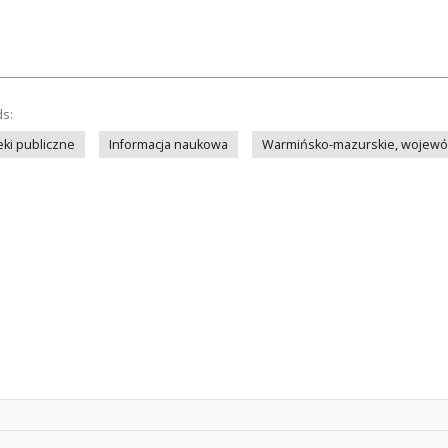
ds:
eki publiczne
Informacja naukowa
Warmińsko-mazurskie, wojew