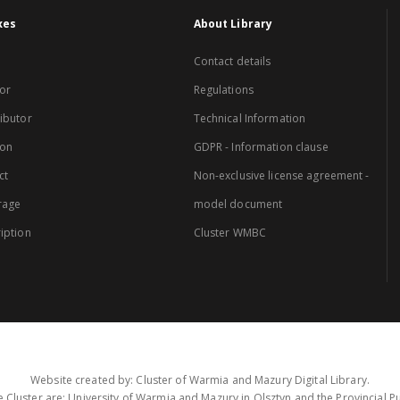
xes
About Library
Contact details
or
Regulations
ibutor
Technical Information
ion
GDPR - Information clause
ct
Non-exclusive license agreement -
rage
model document
iption
Cluster WMBC
Website created by: Cluster of Warmia and Mazury Digital Library.
 Cluster are: University of Warmia and Mazury in Olsztyn and the Provincial Pub