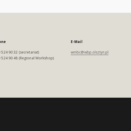
one
E-Mail
 524 90 32 (secretariat)
wmbc@wbp.olsztyn.pl
 524 90 48 (Regional Workshop)