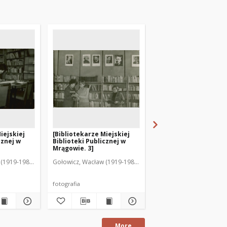
iejskiej
[Bibliotekarze Miejskiej
[Budynek Gromadzkie
cznej w
Biblioteki Publicznej w
Biblioteki Publicznej
Mrągowie. 3]
Nakomiadach]
(1919-1983). Fot.
Gołowicz, Wacław (1919-1983). Fot.
fotografia
fotografia
More