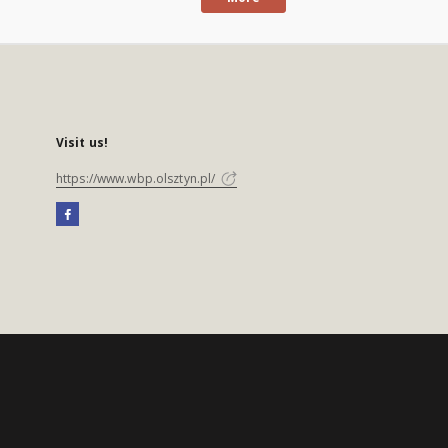
Visit us!
https://www.wbp.olsztyn.pl/