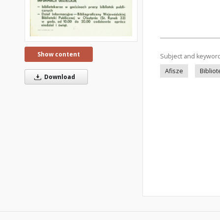
Show content
Subject and keywor
Afisze
Bibliot
Download