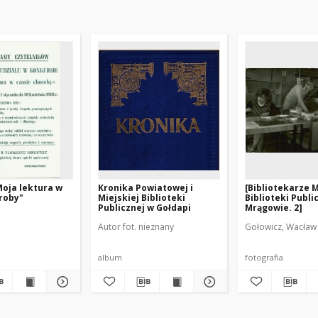
oja lektura w
Kronika Powiatowej i
[Bibliotekarze M
roby"
Miejskiej Biblioteki
Biblioteki Publi
Publicznej w Gołdapi
Mrągowie. 2]
Autor fot. nieznany
Gołowicz, Wacław 
album
fotografia