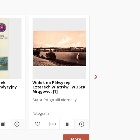
dek
Widok na Półwysep
[Turnus szkoleniowy
ndycyjny
Czterech Wiatrów i WOSzK
pilotów wojskowych 
Mrągowo. [1]
WOSzK Mrągowo. 4]
Autor fotografii nieznany
Autor fotografii nieznan
fotografia
fotografia
More