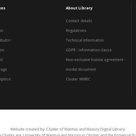
xes
About Library
Contact details
or
Regulations
ibutor
Technical Information
ion
GDPR - Information clause
ct
Non-exclusive license agreement -
rage
model document
iption
Cluster WMBC
Website created by: Cluster of Warmia and Mazury Digital Library.
 Cluster are: University of Warmia and Mazury in Olsztyn and the Provincial Pub