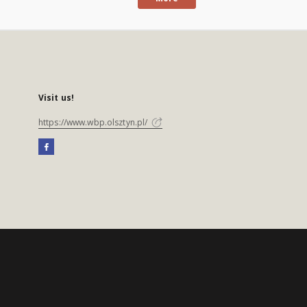
Visit us!
https://www.wbp.olsztyn.pl/