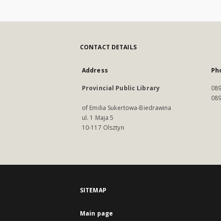
CONTACT DETAILS
Address
Ph
Provincial Public Library
089
089
of Emilia Sukertowa-Biedrawina
ul. 1 Maja 5
10-117 Olsztyn
SITEMAP
Main page