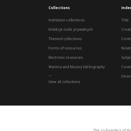
Collections
Inde
Institution collections
Title
Kolekcje osób prywatnych
Creat
Themed collections
Contr
Forms of resources
Relat
Electronic resources
Subje
Warmia and Mazury bibliography
Cove
...
Descr
View all collections
The co-founders of the