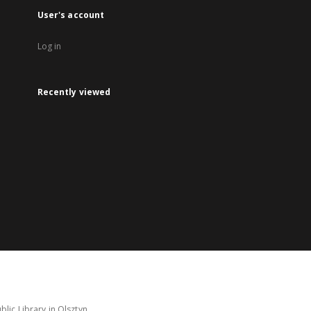
User's account
Log in
Recently viewed
lic Library in Olsztyn.