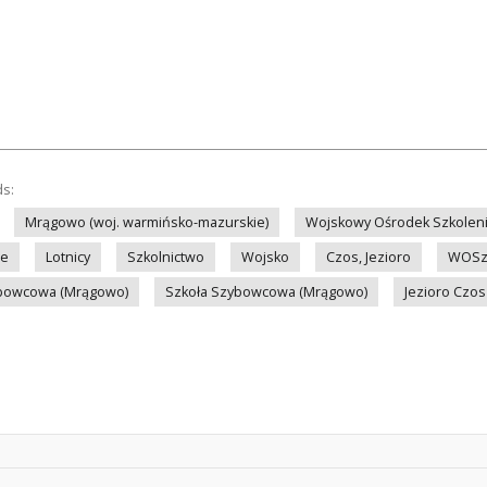
ds:
Mrągowo (woj. warmińsko-mazurskie)
Wojskowy Ośrodek Szkolen
we
Lotnicy
Szkolnictwo
Wojsko
Czos, Jezioro
WOSz
ybowcowa (Mrągowo)
Szkoła Szybowcowa (Mrągowo)
Jezioro Czos