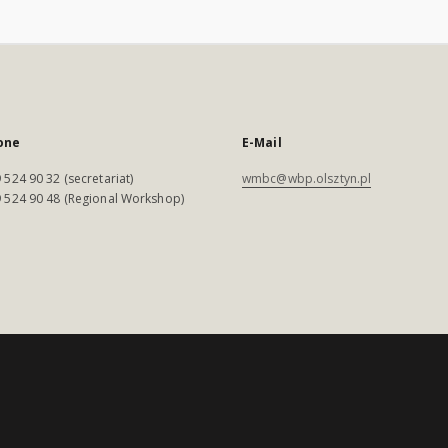
one
E-Mail
 524 90 32 (secretariat)
wmbc@wbp.olsztyn.pl
 524 90 48 (Regional Workshop)