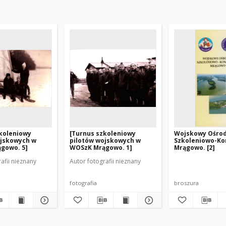
koleniowy
[Turnus szkoleniowy
Wojskowy Ośro
ojskowych w
pilotów wojskowych w
Szkoleniowo-Ko
gowo. 5]
WOSzK Mrągowo. 1]
Mrągowo. [2]
afii nieznany
Autor fotografii nieznany
fotografia
broszura