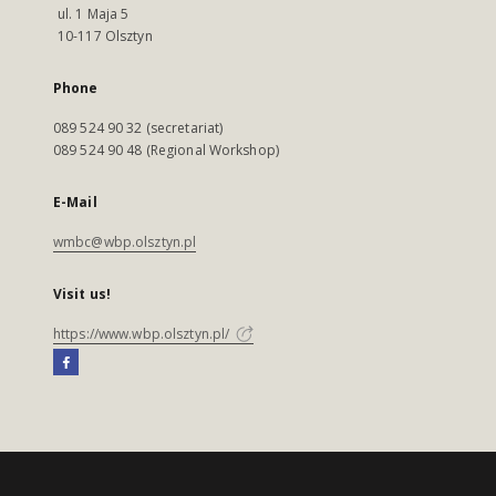
ul. 1 Maja 5
10-117 Olsztyn
Phone
089 524 90 32 (secretariat)
089 524 90 48 (Regional Workshop)
E-Mail
wmbc@wbp.olsztyn.pl
Visit us!
https://www.wbp.olsztyn.pl/