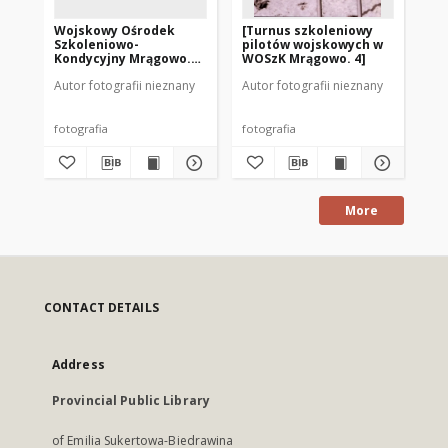
Wojskowy Ośrodek
[Turnus szkoleniowy
[T
Szkoleniowo-
pilotów wojskowych w
pi
Kondycyjny Mrągowo.
WOSzK Mrągowo. 4]
WO
[2]
Autor fotografii nieznany
Autor fotografii nieznany
Aut
fotografia
fotografia
fot
More
CONTACT DETAILS
Address
Provincial Public Library
of Emilia Sukertowa-Biedrawina