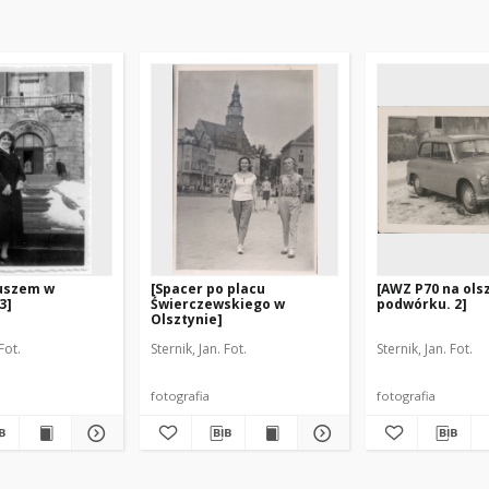
tuszem w
[Spacer po placu
[AWZ P70 na ols
3]
Świerczewskiego w
podwórku. 2]
Olsztynie]
Fot.
Sternik, Jan. Fot.
Sternik, Jan. Fot.
fotografia
fotografia