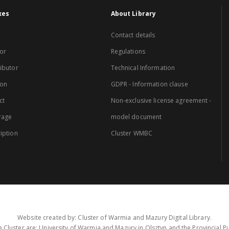
xes
About Library
Contact details
or
Regulations
ibutor
Technical Information
ion
GDPR - Information clause
ct
Non-exclusive license agreement -
rage
model document
iption
Cluster WMBC
Website created by: Cluster of Warmia and Mazury Digital Library.
 Cluster are: University of Warmia and Mazury in Olsztyn and the Provincial Pub