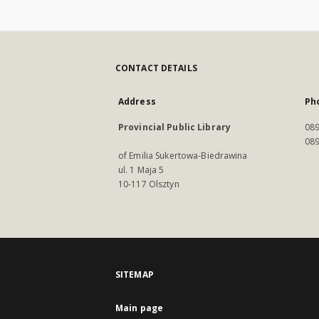
CONTACT DETAILS
Address
Ph
Provincial Public Library
089
089
of Emilia Sukertowa-Biedrawina
ul. 1 Maja 5
10-117 Olsztyn
SITEMAP
Main page