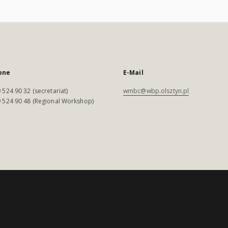
one
E-Mail
 524 90 32 (secretariat)
wmbc@wbp.olsztyn.pl
 524 90 48 (Regional Workshop)