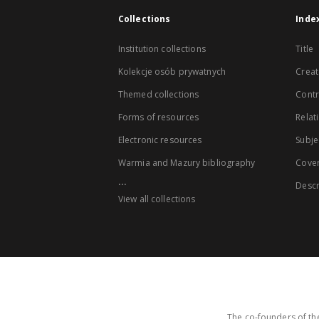
Collections
Inde
Institution collections
Title
Kolekcje osób prywatnych
Creat
Themed collections
Contr
Forms of resources
Relat
Electronic resources
Subje
Warmia and Mazury bibliography
Cove
...
Descr
View all collections
The co-founders of the