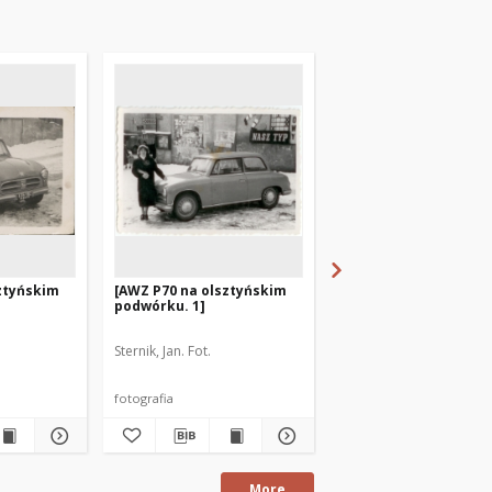
ztyńskim
[AWZ P70 na olsztyńskim
[Na schodach
podwórku. 1]
olsztyńskiego ratusz
Sternik, Jan. Fot.
fotografia
fotografia
More