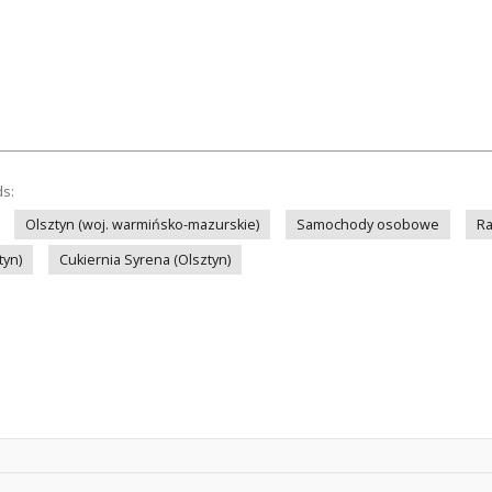
ds:
Olsztyn (woj. warmińsko-mazurskie)
Samochody osobowe
Ra
tyn)
Cukiernia Syrena (Olsztyn)