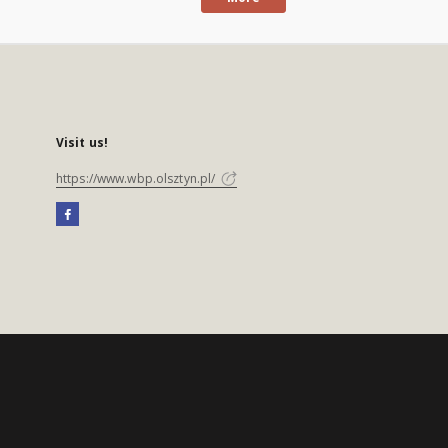
Visit us!
https://www.wbp.olsztyn.pl/