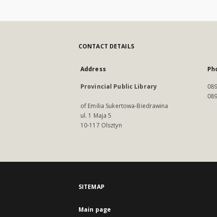
CONTACT DETAILS
Address
Ph
Provincial Public Library
089
089
of Emilia Sukertowa-Biedrawina
ul. 1 Maja 5
10-117 Olsztyn
SITEMAP
Main page