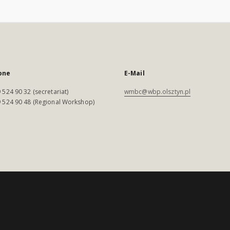
one
E-Mail
 524 90 32 (secretariat)
wmbc@wbp.olsztyn.pl
 524 90 48 (Regional Workshop)