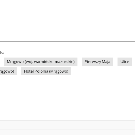
ds:
Mrągowo (woj. warmińsko-mazurskie)
Pierwszy Maja
Ulice
rągowo)
Hotel Polonia (Mrągowo)