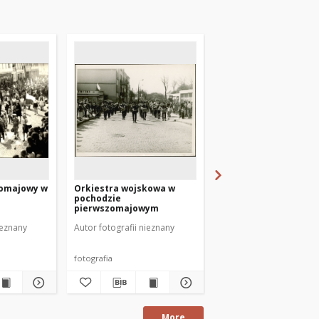
zomajowy w
Orkiestra wojskowa w
Pochód pierwszomaj
pochodzie
Mrągowie 1953
pierwszomajowym
ieznany
Autor fotografii nieznany
Autor fotografii nieznan
fotografia
fotografia
More