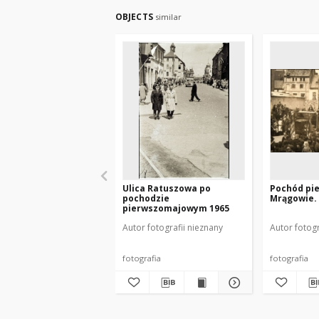
OBJECTS
similar
Ulica Ratuszowa po
Pochód pi
pochodzie
Mrągowie. 
pierwszomajowym 1965
Autor fotografii nieznany
Autor fotogr
fotografia
fotografia