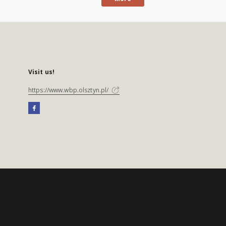
Visit us!
https://www.wbp.olsztyn.pl/