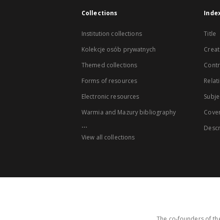
Collections
Inde
Institution collections
Title
Kolekcje osób prywatnych
Creat
Themed collections
Contr
Forms of resources
Relat
Electronic resources
Subje
Warmia and Mazury bibliography
Cove
...
Descr
View all collections
The co-founders of the