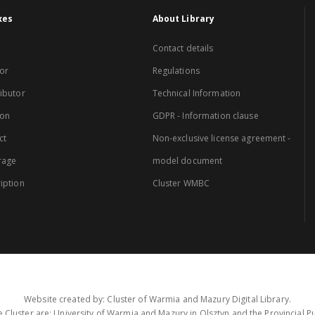
xes
About Library
Contact details
or
Regulations
ibutor
Technical Information
ion
GDPR - Information clause
ct
Non-exclusive license agreement -
rage
model document
iption
Cluster WMBC
Website created by: Cluster of Warmia and Mazury Digital Library.
 Cluster are: University of Warmia and Mazury in Olsztyn and the Provincial Pub