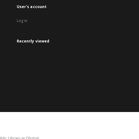
User's account
Log in
Recently viewed
lic Library in Olsztyn.