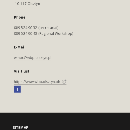
10-117 Olsztyn
Phone
089 524 90 32 (secretariat)
089 524 90 48 (Regional Workshop)
E-Mail
wmbc@wbp.olsztyn.pl
Visit us!
https://www.wbp.olsztyn.pl/
SITEMAP