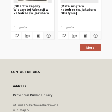
[Ołtarz w Kaplicy
[Msza święta w
[O
Wieczystej Adoracji w
katedrze św. Jakuba w
koś
katedrze św. Jakuba w
Olsztynie]
Ol
Olsztynie]
fotografia
fotografia
fot
More
CONTACT DETAILS
Address
Provincial Public Library
of Emilia Sukertowa-Biedrawina
ul. 1 Maja 5