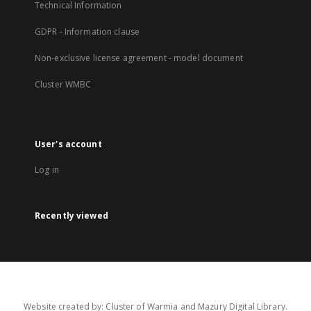
Technical Information
GDPR - Information clause
Non-exclusive license agreement - model document
Cluster WMBC
User's account
Log in
Recently viewed
Website created by: Cluster of Warmia and Mazury Digital Library.