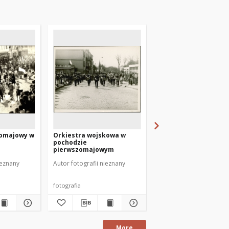
zomajowy w
Orkiestra wojskowa w
Pochód pierwszomaj
pochodzie
Mrągowie 1953
pierwszomajowym
ieznany
Autor fotografii nieznany
Autor fotografii nieznan
fotografia
fotografia
More