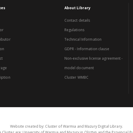
xes
About Library
Contact details
or
Regulations
ibutor
Technical Information
ion
GDPR - Information clause
ct
Non-exclusive license agreement -
rage
model document
iption
Cluster WMBC
Website created by: Cluster of Warmia and Mazury Digital Library.
 Cluster are: University of Warmia and Mazury in Olsztyn and the Provincial Pub