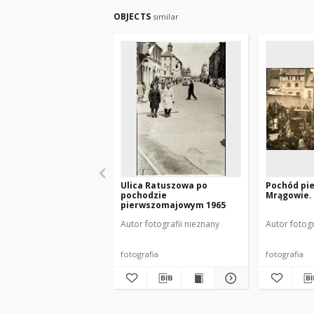
OBJECTS
similar
Ulica Ratuszowa po
Pochód pi
pochodzie
Mrągowie. 
pierwszomajowym 1965
Autor fotografii nieznany
Autor fotogr
fotografia
fotografia