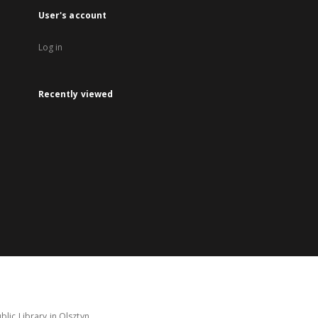
User's account
Log in
Recently viewed
lic Library in Olsztyn.