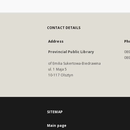
CONTACT DETAILS
Address
Ph
Provincial Public Library
089
089
of Emilia Sukertowa-Biedrawina
ul. 1 Maja 5
10-117 Olsztyn
SITEMAP
Main page