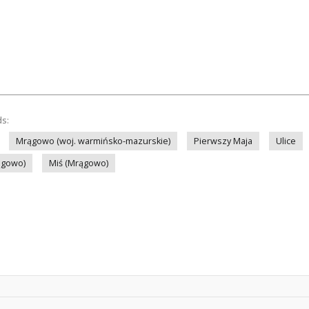
ds:
Mrągowo (woj. warmińsko-mazurskie)
Pierwszy Maja
Ulice
ągowo)
Miś (Mrągowo)