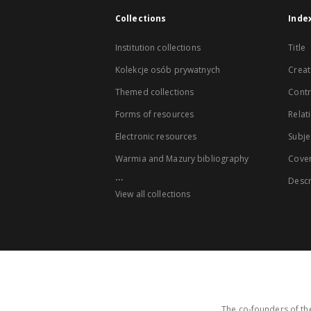
Collections
Inde
Institution collections
Title
Kolekcje osób prywatnych
Creat
Themed collections
Contr
Forms of resources
Relat
Electronic resources
Subje
Warmia and Mazury bibliography
Cove
...
Descr
View all collections
The co-founders of the