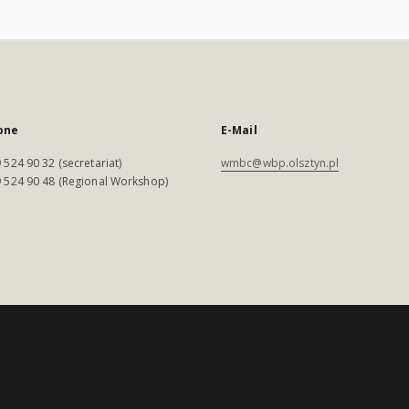
one
E-Mail
 524 90 32 (secretariat)
wmbc@wbp.olsztyn.pl
 524 90 48 (Regional Workshop)