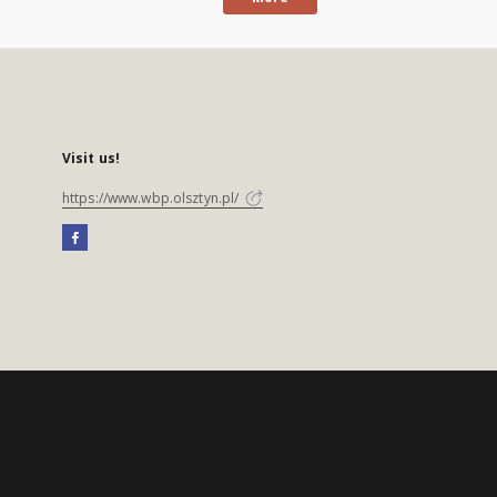
Visit us!
https://www.wbp.olsztyn.pl/