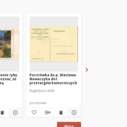
1847 Kreisblatt des Königl. Preuss. Landraths-Amtes Pre
lenie ryby
Pocztówka do p. Wacława
Preuss. Hollander Kr
poznać, że
Nowaczyka dot.
Blatt 1847-03-15
nką
przetargów komorniczych
Eugenjusz Lenik
pocztówka
czasopisma
More