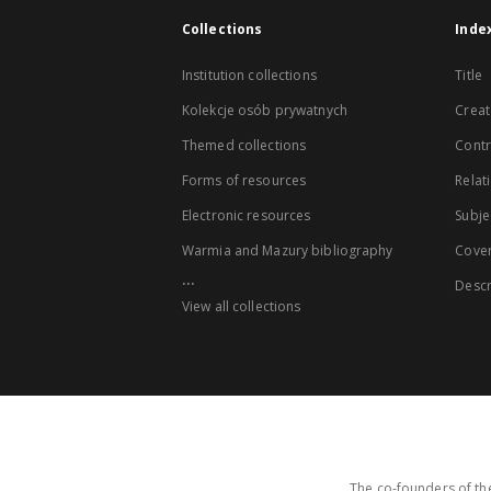
Collections
Inde
Institution collections
Title
Kolekcje osób prywatnych
Creat
Themed collections
Contr
Forms of resources
Relat
Electronic resources
Subje
Warmia and Mazury bibliography
Cove
...
Descr
View all collections
The co-founders of the