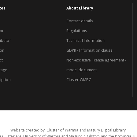
xes
About Library
Contact details
or
Regulations
ibutor
Technical Information
ion
GDPR - Information clause
ct
Non-exclusive license agreement -
rage
model document
iption
Cluster WMBC
Website created by: Cluster of Warmia and Mazury Digital Library.
 Cluster are: University of Warmia and Mazury in Olsztyn and the Provincial Pub