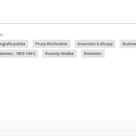
ds:
ografia polska
Prusy Wschodnie
Krasnoles'e (Rosja)
Budown
Niemiec ; 1859-1941)
Rominty Wielkie
Rominten