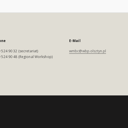
one
E-Mail
 524 90 32 (secretariat)
wmbc@wbp.olsztyn.pl
 524 90 48 (Regional Workshop)