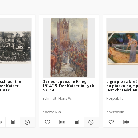
schlacht in
Der europäische Krieg
Ligia przez kreś
er Kaiser
1914/15. Der Kaiser in Lyck.
na piasku daje 
einer
Nr. 14
jest chrześcija
schen Truppen
Schmidt, Hans W.
Korpal. T. Il.
rktplatz in
 nach Einnahme
pocztówka
pocztówka