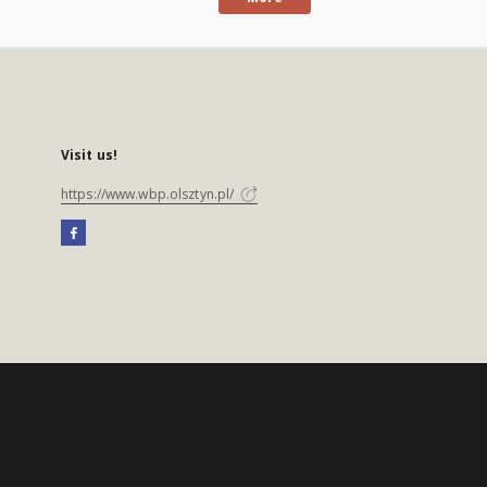
Visit us!
https://www.wbp.olsztyn.pl/