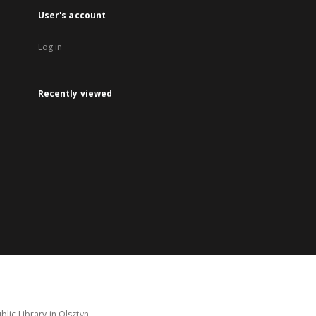
User's account
Log in
Recently viewed
lic Library in Olsztyn.