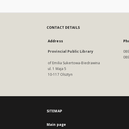
CONTACT DETAILS
Address
Ph
Provincial Public Library
089
089
of Emilia Sukertowa-Biedrawina
ul. 1 Maja 5
10-117 Olsztyn
SITEMAP
Main page