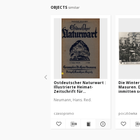
OBJECTS
similar
Ostdeutscher Naturwart :
Die Winter
Illustrierte Heimat-
Masuren. D
Zeitschrift für
inmitten s
Naturwissenschaften,
ostpreußi
Neumann, Hans. Red.
Naturschutz,
aus dem Ma
Heimatforschung und
Lyck, kurz
Unterricht in Ost-, Nord-
der Stadt
und Mitteldeutschland
czasopismo
pocztówka
und den Grenzlanden,
1931/32 Jg. 4, Heft 5