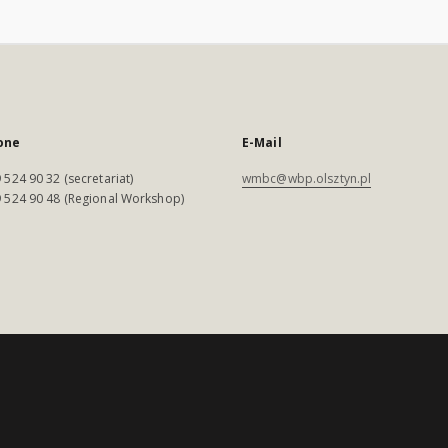
one
E-Mail
 524 90 32 (secretariat)
wmbc@wbp.olsztyn.pl
 524 90 48 (Regional Workshop)