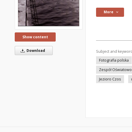
More
Show content
Download
Subject and keywor
Fotografia polska
Zespół Oświatowo
Jezioro Czos