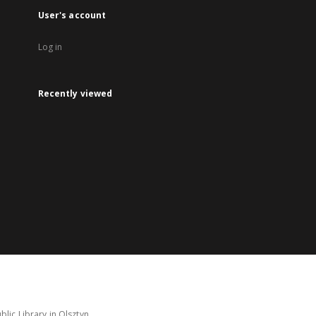
User's account
Log in
Recently viewed
lic Library in Olsztyn.