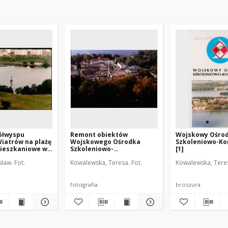
ółwyspu
Remont obiektów
Wojskowy Ośro
iatrów na plażę
Wojskowego Ośrodka
Szkoleniowo-Ko
mieszkaniowe w
Szkoleniowo-
[1]
1]
Kondycyjnego Mrągowo.
sław. Fot.
Kowalewska, Teresa. Fot.
Kowalewska, Teres
[1]
fotografia
broszura