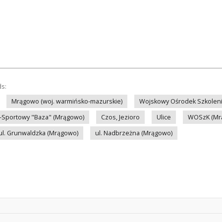
ds:
Mrągowo (woj. warmińsko-mazurskie)
Wojskowy Ośrodek Szkolen
-Sportowy "Baza" (Mrągowo)
Czos, Jezioro
Ulice
WOSzK (Mr
ul. Grunwaldzka (Mrągowo)
ul. Nadbrzeżna (Mrągowo)