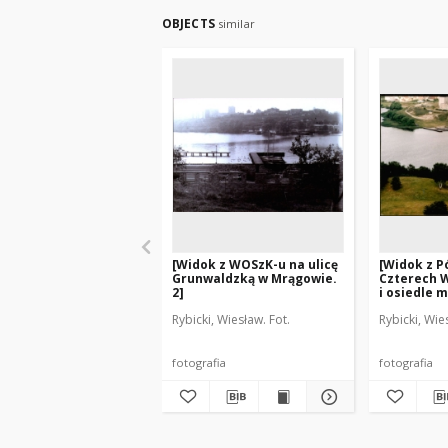
OBJECTS
similar
[Widok z WOSzK-u na ulicę
[Widok z P
Grunwaldzką w Mrągowie.
Czterech W
2]
i osiedle 
Mrągowie. 
Rybicki, Wiesław. Fot.
Rybicki, Wie
fotografia
fotografia