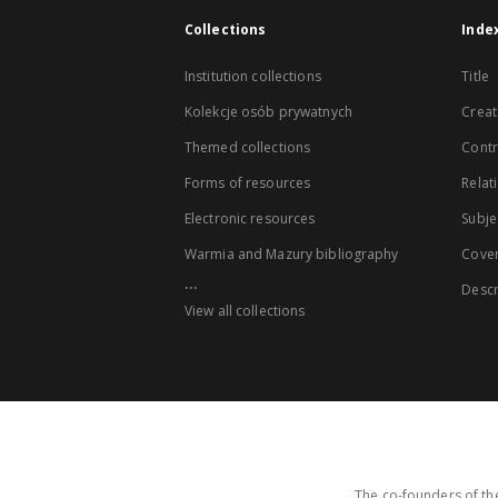
Collections
Inde
Institution collections
Title
Kolekcje osób prywatnych
Creat
Themed collections
Contr
Forms of resources
Relat
Electronic resources
Subje
Warmia and Mazury bibliography
Cove
...
Descr
View all collections
The co-founders of the