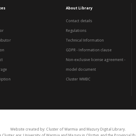
xes
About Library
Contact details
or
Regulations
ibutor
Technical Information
ion
GDPR - Information clause
ct
Non-exclusive license agreement -
rage
model document
iption
Cluster WMBC
Website created by: Cluster of Warmia and Mazury Digital Library.
 Cluster are: University of Warmia and Mazury in Olsztyn and the Provincial Pub