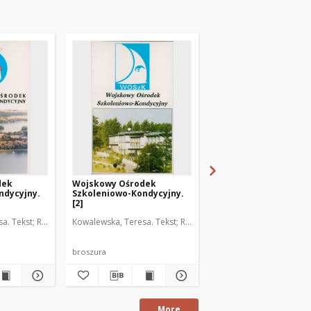
dek
Wojskowy Ośrodek
Józef Jaszczur-Nowic
ndycyjny.
Szkoleniowo-Kondycyjny.
1958
[2]
a. Tekst
Rybicki, Wiesław. Fot.
Kowalewska, Teresa. Tekst
Rybicki, Wiesław. Fot.
Autor fotografii nieznan
broszura
fotografia
More