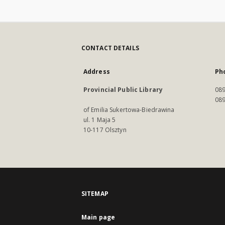
CONTACT DETAILS
Address
Ph
Provincial Public Library
089
089
of Emilia Sukertowa-Biedrawina
ul. 1 Maja 5
10-117 Olsztyn
SITEMAP
Main page