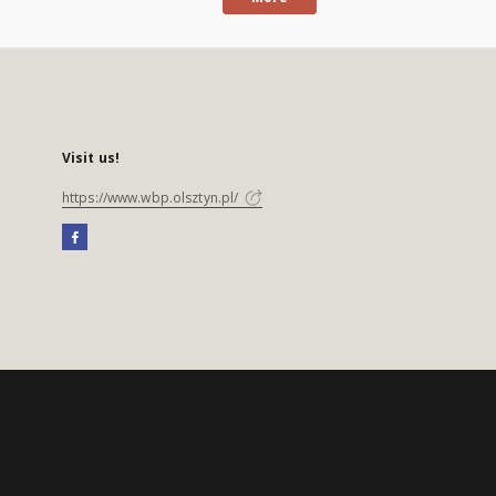
Visit us!
https://www.wbp.olsztyn.pl/