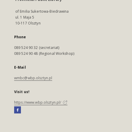
of Emilia Sukertowa-Biedrawina
ul. 1 Maja 5
10-117 Olsztyn
Phone
089 524 90 32 (secretariat)
089 524 90 48 (Regional Workshop)
E-Mail
wmbc@wbp.olsztyn.pl
Visit us!
https://www.wbp.olsztyn.pl/