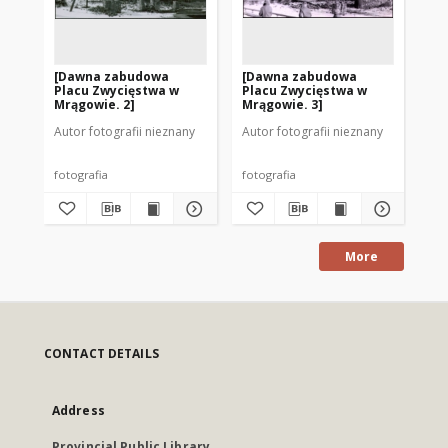
[Dawna zabudowa
[Dawna zabudowa
Pr
Placu Zwycięstwa w
Placu Zwycięstwa w
Zw
Mrągowie. 2]
Mrągowie. 3]
Mr
Autor fotografii nieznany
Autor fotografii nieznany
Aut
fotografia
fotografia
fot
More
CONTACT DETAILS
Address
Provincial Public Library