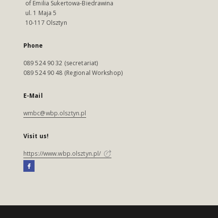
of Emilia Sukertowa-Biedrawina
ul. 1 Maja 5
10-117 Olsztyn
Phone
089 524 90 32 (secretariat)
089 524 90 48 (Regional Workshop)
E-Mail
wmbc@wbp.olsztyn.pl
Visit us!
https://www.wbp.olsztyn.pl/