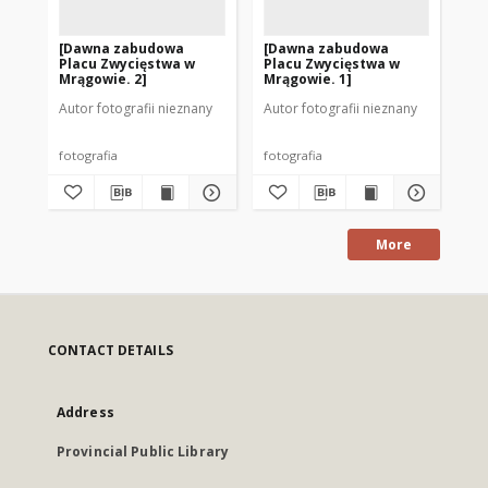
[Dawna zabudowa
[Dawna zabudowa
Pr
Placu Zwycięstwa w
Placu Zwycięstwa w
Zw
Mrągowie. 2]
Mrągowie. 1]
Mr
Autor fotografii nieznany
Autor fotografii nieznany
Aut
fotografia
fotografia
fot
More
CONTACT DETAILS
Address
Provincial Public Library