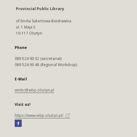
Provincial Public Library
of Emilia Sukertowa-Biedrawina
ul. 1 Maja 5
10-117 Olsztyn
Phone
089 524 90 32 (secretariat)
089 524 90 48 (Regional Workshop)
E-Mail
wmbc@wbp.olsztyn.pl
Visit us!
https://www.wbp.olsztyn.pl/