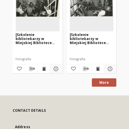
[Szkolenie
[Szkolenie
[B
bibliotekarzy w
bibliotekarzy w
Bib
Miejskiej Bibliotece
Miejskiej Bibliotece
Ła
Publicznej w Korszach.
Publicznej w Korszach.
1]
2]
fotografia
fotografia
fot
More
CONTACT DETAILS
Address