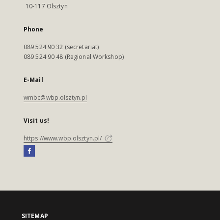
10-117 Olsztyn
Phone
089 524 90 32 (secretariat)
089 524 90 48 (Regional Workshop)
E-Mail
wmbc@wbp.olsztyn.pl
Visit us!
https://www.wbp.olsztyn.pl/
SITEMAP