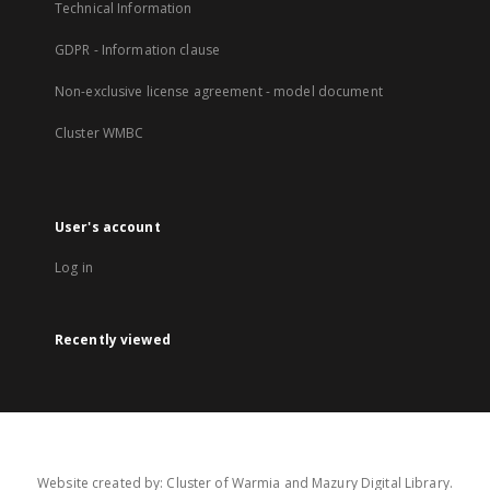
Technical Information
GDPR - Information clause
Non-exclusive license agreement - model document
Cluster WMBC
User's account
Log in
Recently viewed
Website created by: Cluster of Warmia and Mazury Digital Library.