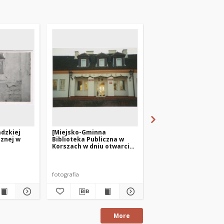
dzkiej
[Miejsko-Gminna
[Oddział dla dorosłyc
cznej w
Biblioteka Publiczna w
Miejsko-Gminnej
Korszach w dniu otwarcia.
Bibliotece Publicznej
1]
Korszach]
fotografia
fotografia
More