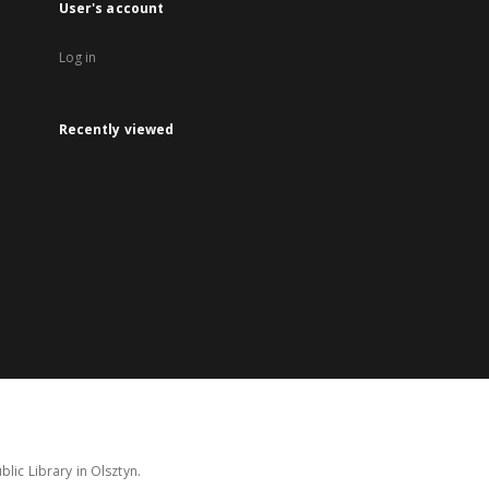
User's account
Log in
Recently viewed
lic Library in Olsztyn.