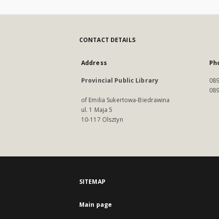
CONTACT DETAILS
Address
Ph
Provincial Public Library
089
089
of Emilia Sukertowa-Biedrawina
ul. 1 Maja 5
10-117 Olsztyn
SITEMAP
Main page