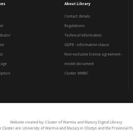
xes
About Library
Contact details
or
Regulations
ibutor
Technical Information
ion
GDPR - Information clause
ct
Non-exclusive license agreement -
rage
model document
iption
Cluster WMBC
Website created by: Cluster of Warmia and Mazury Digital Library.
 Cluster are: University of Warmia and Mazury in Olsztyn and the Provincial Pub