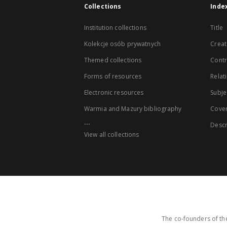
Collections
Inde
Institution collections
Title
Kolekcje osób prywatnych
Creat
Themed collections
Contr
Forms of resources
Relat
Electronic resources
Subje
Warmia and Mazury bibliography
Cove
...
Descr
View all collections
The co-founders of the