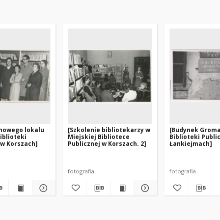
 nowego lokalu
[Szkolenie bibliotekarzy w
[Budynek Groma
iblioteki
Miejskiej Bibliotece
Biblioteki Publi
 w Korszach]
Publicznej w Korszach. 2]
Łankiejmach]
fotografia
fotografia