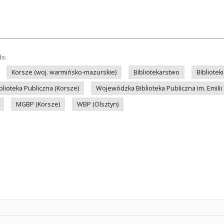
ds:
Korsze (woj. warmińsko-mazurskie)
Bibliotekarstwo
Bibliotek
lioteka Publiczna (Korsze)
Wojewódzka Biblioteka Publiczna im. Emilii
MGBP (Korsze)
WBP (Olsztyn)