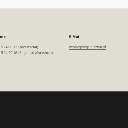
one
E-Mail
 524 90 32 (secretariat)
wmbc@wbp.olsztyn.pl
 524 90 48 (Regional Workshop)