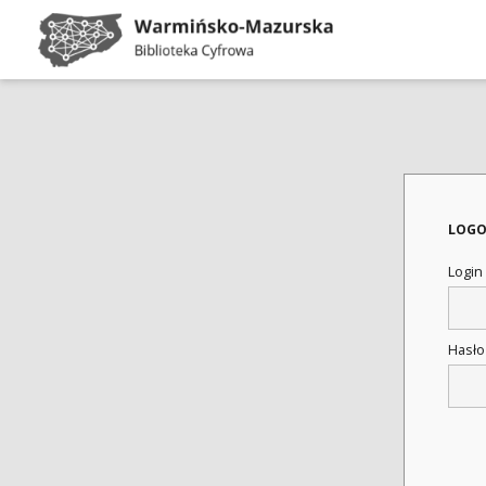
LOGO
Login
Hasł