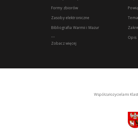
Formy zbiorów
Powią
Zasoby elektroniczne
Tema
Bibliografia Warmii i Mazur
Zakr
...
Opis
Zobacz więcej
Współzałożycielami Klas