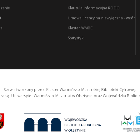
zanie
Klauzula informacyjna RODO
t
Umowa licencyjna niewyłączna - wzór
es
Klaster WMBC
Statystyki
Serwis tworzony przez: Klaster Warmińsko-Mazurskiej Biblioteki Cyfrowej.
tra są: Uniwersytet Warmińsko-Mazurski w Olsztynie oraz Wojewódzka Bibliote