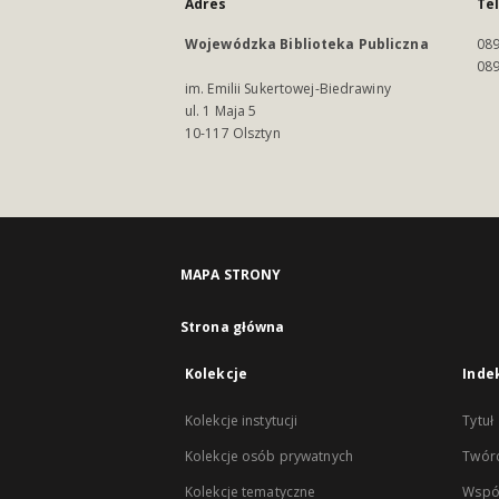
Adres
Te
Wojewódzka Biblioteka Publiczna
089
089
im. Emilii Sukertowej-Biedrawiny
ul. 1 Maja 5
10-117 Olsztyn
MAPA STRONY
Strona główna
Kolekcje
Inde
Kolekcje instytucji
Tytuł
Kolekcje osób prywatnych
Twór
Kolekcje tematyczne
Wspó