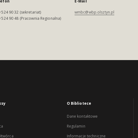
lefon
E-Mail
 524 90 32 (sekretariat)
wmbc@wbp.olsztyn.pl
 524 90 48 (Pracownia Regionalna)
ksy
O Bibliotece
Dane kontaktowe
ca
Regulamin
łtwórca
Informacje techniczne