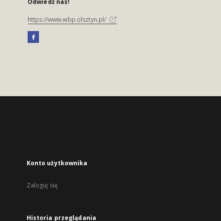
Odwiedź nas!
https://www.wbp.olsztyn.pl/
Konto użytkownika
Zaloguj się
Historia przeglądania