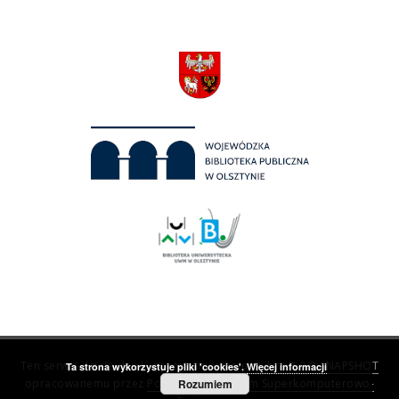
Ten serwis działa dzięki oprogramowaniu
dLibra 7.0.0-SNAPSHOT
Ta strona wykorzystuje pliki 'cookies'.
Więcej informacji
opracowanemu przez
Poznańskie Centrum Superkomputerowo-
Rozumiem