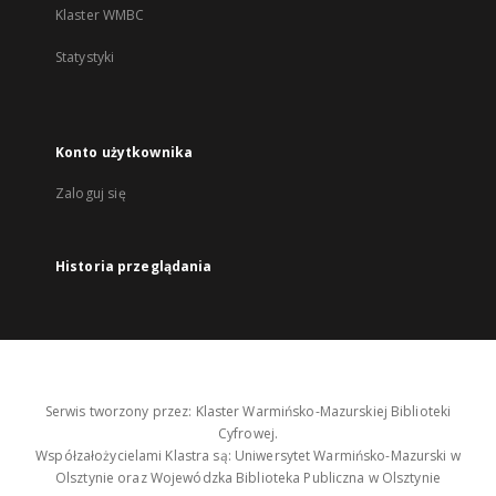
Klaster WMBC
Statystyki
Konto użytkownika
Zaloguj się
Historia przeglądania
Serwis tworzony przez: Klaster Warmińsko-Mazurskiej Biblioteki
Cyfrowej.
Współzałożycielami Klastra są: Uniwersytet Warmińsko-Mazurski w
Olsztynie oraz Wojewódzka Biblioteka Publiczna w Olsztynie