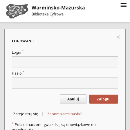
LOGOWANIE
*
Login
*
Hasło
Anuluj
Zaloguj
|
Zarejestruj się
Zapomniałeś hasła?
*
Pola oznaczone gwiazdką, są obowiązkowe do
wypełnienia.