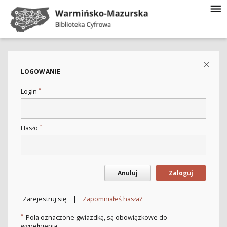
LOGOWANIE
*
Login
*
Hasło
Anuluj
Zaloguj
|
Zarejestruj się
Zapomniałeś hasła?
*
Pola oznaczone gwiazdką, są obowiązkowe do
wypełnienia.