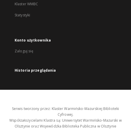
Klaster WMBC
Statystyki
Konto użytkownika
Zaloguj się
Historia przeglądania
Serwis tworzony przez: Klaster Warmińsko-Mazurskiej Biblioteki
Cyfrowej.
Współzałożycielami Klastra są: Uniwersytet Warmińsko-Mazurski w
Olsztynie oraz Wojewódzka Biblioteka Publiczna w Olsztynie