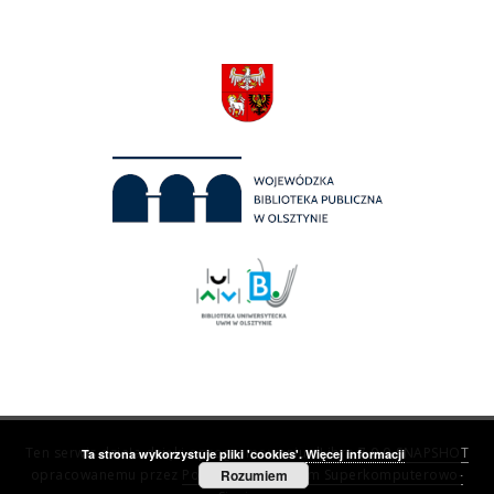
Ten serwis działa dzięki oprogramowaniu
dLibra 7.0.0-SNAPSHOT
Ta strona wykorzystuje pliki 'cookies'.
Więcej informacji
opracowanemu przez
Poznańskie Centrum Superkomputerowo-
Rozumiem