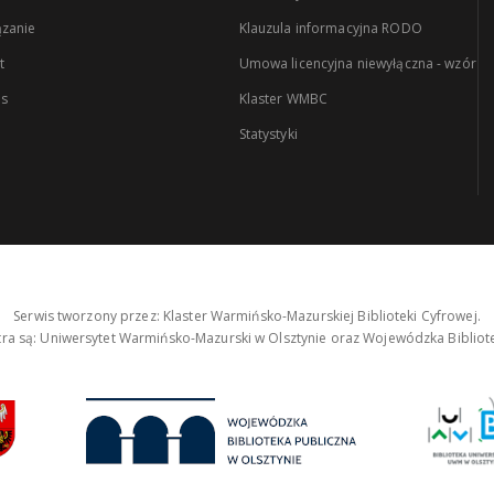
zanie
Klauzula informacyjna RODO
t
Umowa licencyjna niewyłączna - wzór
es
Klaster WMBC
Statystyki
Serwis tworzony przez: Klaster Warmińsko-Mazurskiej Biblioteki Cyfrowej.
tra są: Uniwersytet Warmińsko-Mazurski w Olsztynie oraz Wojewódzka Bibliote