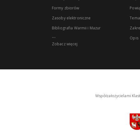
Formy zbiorów
Powią
Zasoby elektroniczne
Tema
Bibliografia Warmii i Mazur
Zakr
...
Opis
Zobacz więcej
Współzałożycielami Klas