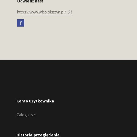
Odwiedź nas!
https://www.wbp.olsztyn.pl/
Konto użytkownika
Zaloguj się
Historia przeglądania