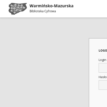
LOGO
Login
Hasł