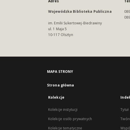
Adres
Te
Wojewódzka Biblioteka Publiczna
089
089
im. Emilii Sukertowej-Biedrawiny
ul. 1 Maja 5
10-117 Olsztyn
MAPA STRONY
Strona główna
Kolekcje
Inde
Kolekcje instytucji
Tytuł
Kolekcje osób prywatnych
Twór
Kolekcje tematyczne
Wspó