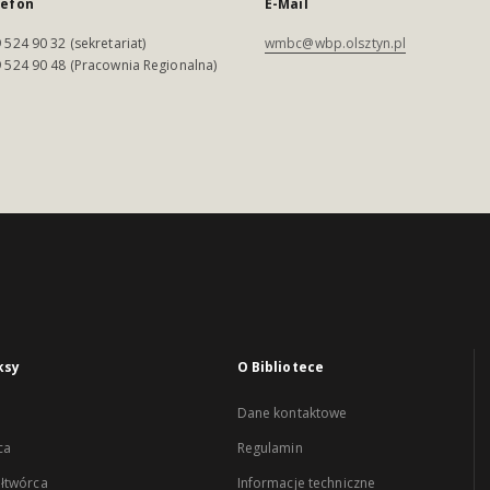
lefon
E-Mail
 524 90 32 (sekretariat)
wmbc@wbp.olsztyn.pl
 524 90 48 (Pracownia Regionalna)
ksy
O Bibliotece
Dane kontaktowe
ca
Regulamin
łtwórca
Informacje techniczne