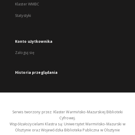
Klaster WMBC
Statystyki
Konto użytkownika
Zaloguj się
Historia przeglądania
Serwis tworzony przez: Klaster Warmińsko-Mazurskiej Biblioteki
Cyfrowej.
Współzałożycielami Klastra są: Uniwersytet Warmińsko-Mazurski w
Olsztynie oraz Wojewódzka Biblioteka Publiczna w Olsztynie