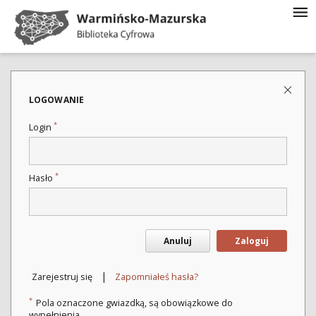
LOGOWANIE
*
Login
*
Hasło
Anuluj
Zaloguj
|
Zarejestruj się
Zapomniałeś hasła?
*
Pola oznaczone gwiazdką, są obowiązkowe do
wypełnienia.