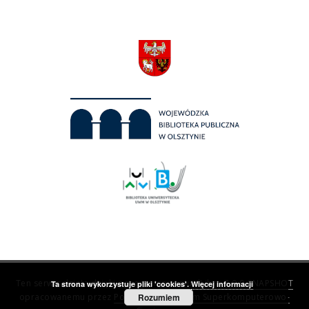
Ten serwis działa dzięki oprogramowaniu
dLibra 7.0.0-SNAPSHOT
Ta strona wykorzystuje pliki 'cookies'.
Więcej informacji
opracowanemu przez
Poznańskie Centrum Superkomputerowo-
Rozumiem