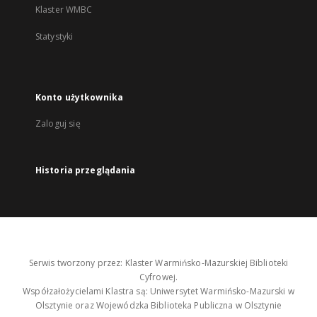
Klaster WMBC
Statystyki
Konto użytkownika
Zaloguj się
Historia przeglądania
Serwis tworzony przez: Klaster Warmińsko-Mazurskiej Biblioteki
Cyfrowej.
Współzałożycielami Klastra są: Uniwersytet Warmińsko-Mazurski w
Olsztynie oraz Wojewódzka Biblioteka Publiczna w Olsztynie