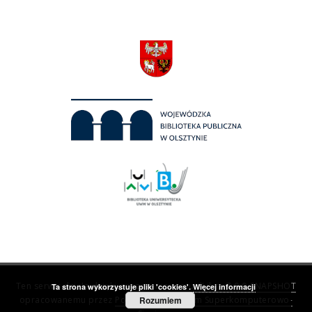
Ten serwis działa dzięki oprogramowaniu
dLibra 7.0.0-SNAPSHOT
Ta strona wykorzystuje pliki 'cookies'.
Więcej informacji
opracowanemu przez
Poznańskie Centrum Superkomputerowo-
Rozumiem