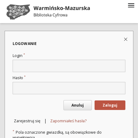
LOGOWANIE
*
Login
*
Hasło
Anuluj
Zaloguj
|
Zarejestruj się
Zapomniałeś hasła?
*
Pola oznaczone gwiazdką, są obowiązkowe do
wypełnienia.