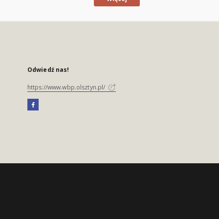
Odwiedź nas!
https://www.wbp.olsztyn.pl/