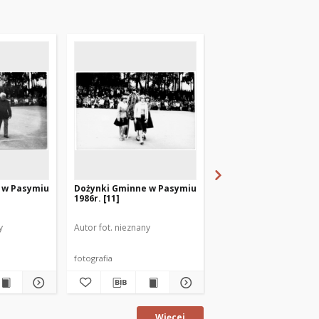
 w Pasymiu
Dożynki Gminne w Pasymiu
Dożynki Gminne w Pa
1986r. [11]
1986r. [2]
y
Autor fot. nieznany
Autor fot. nieznany
fotografia
fotografia
Więcej