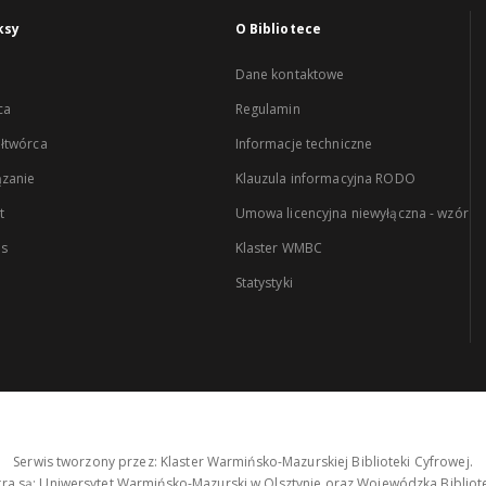
ksy
O Bibliotece
Dane kontaktowe
ca
Regulamin
łtwórca
Informacje techniczne
zanie
Klauzula informacyjna RODO
t
Umowa licencyjna niewyłączna - wzór
es
Klaster WMBC
Statystyki
Serwis tworzony przez: Klaster Warmińsko-Mazurskiej Biblioteki Cyfrowej.
tra są: Uniwersytet Warmińsko-Mazurski w Olsztynie oraz Wojewódzka Bibliote