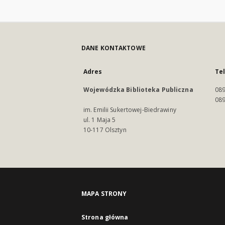
DANE KONTAKTOWE
Adres
Te
Wojewódzka Biblioteka Publiczna
089
089
im. Emilii Sukertowej-Biedrawiny
ul. 1 Maja 5
10-117 Olsztyn
MAPA STRONY
Strona główna