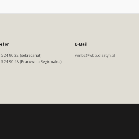
lefon
E-Mail
 524 90 32 (sekretariat)
wmbc@wbp.olsztyn.pl
 524 90 48 (Pracownia Regionalna)