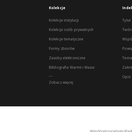
Kolekcje
Inde
Kolekcje instytucji
Tytuł
Kolekcje osób prywatnych
Twór
Kolekcje tematyczne
Wspó
Formy zbiorów
Powią
Zasoby elektroniczne
Tema
Bibliografia Warmii i Mazur
Zakr
...
Opis
Zobacz więcej
Współzałożycielami Klas