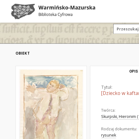
OBIEKT
OPIS
Tytuł:
[Dziecko w kafta
Twórca:
Skurpski, Hieronim (
Rodzaj dokumentu:
rysunek