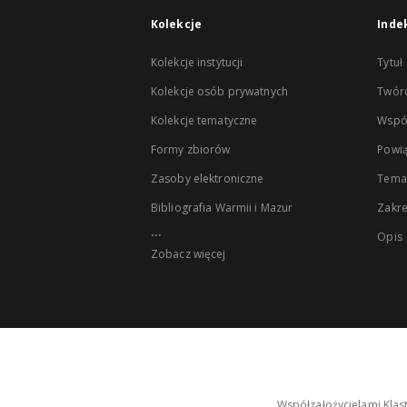
Kolekcje
Inde
Kolekcje instytucji
Tytuł
Kolekcje osób prywatnych
Twór
Kolekcje tematyczne
Wspó
Formy zbiorów
Powią
Zasoby elektroniczne
Tema
Bibliografia Warmii i Mazur
Zakr
...
Opis
Zobacz więcej
Współzałożycielami Klas