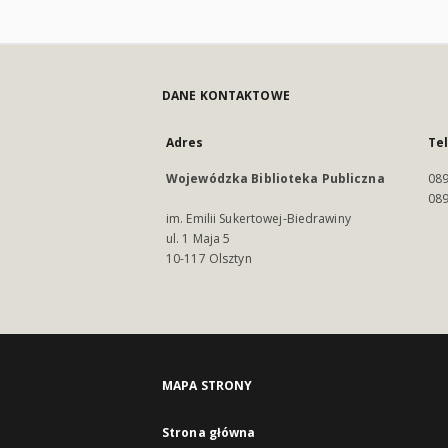
DANE KONTAKTOWE
Adres
Te
Wojewódzka Biblioteka Publiczna
089
089
im. Emilii Sukertowej-Biedrawiny
ul. 1 Maja 5
10-117 Olsztyn
MAPA STRONY
Strona główna