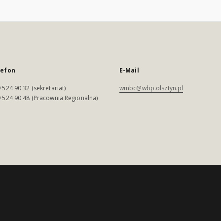
lefon
E-Mail
 524 90 32 (sekretariat)
wmbc@wbp.olsztyn.pl
 524 90 48 (Pracownia Regionalna)