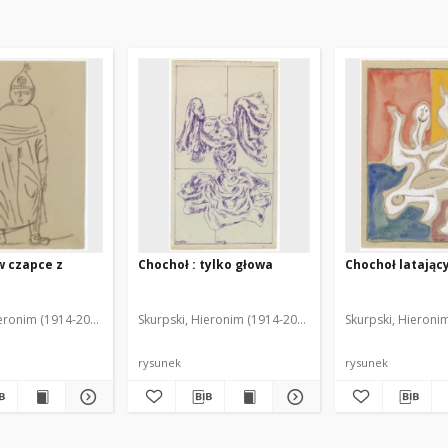
w czapce z
Chochoł : tylko głowa
Chochoł latając
ieronim (1914-2006)
Skurpski, Hieronim (1914-2006)
Skurpski, Hieroni
rysunek
rysunek