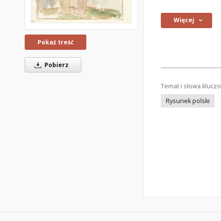
Więcej
Pokaż treść
Pobierz
Temat i słowa klucz
Rysunek polski