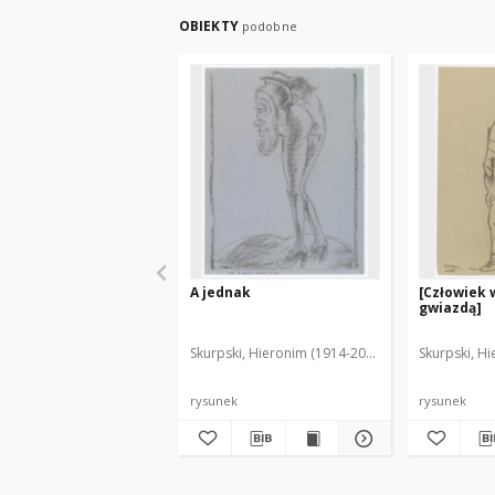
OBIEKTY
podobne
A jednak
[Człowiek 
gwiazdą]
Skurpski, Hieronim (1914-2006)
Skurpski, H
rysunek
rysunek