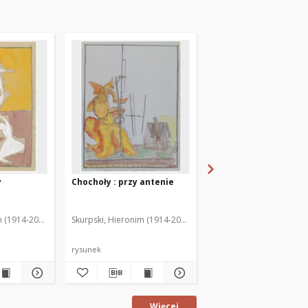
y
Chochoły : przy antenie
Chochoły : fruwający
m (1914-2006)
Skurpski, Hieronim (1914-2006)
Skurpski, Hieronim (191
rysunek
rysunek
Więcej