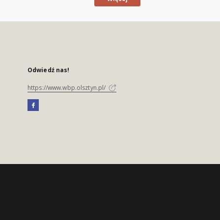
Odwiedź nas!
https://www.wbp.olsztyn.pl/