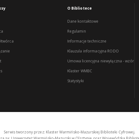
ksy
O Bibliotece
Dane kontaktowe
ca
Regulamin
łtwórca
Informacje techniczne
zanie
Klauzula informacyjna RODO
t
Umowa licencyjna niewyłączna - wzór
es
Klaster WMBC
Statystyki
Serwis tworzony przez: Klaster Warmińsko-Mazurskiej Biblioteki Cyfrowej.
tra są: Uniwersytet Warmińsko-Mazurski w Olsztynie oraz Wojewódzka Bibliote