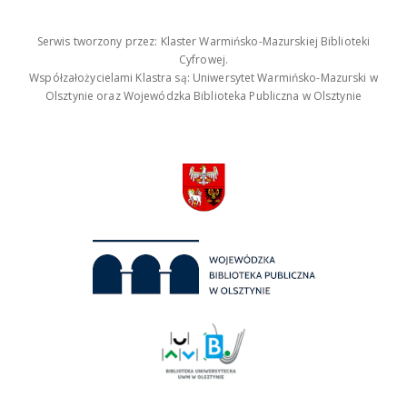
Serwis tworzony przez: Klaster Warmińsko-Mazurskiej Biblioteki
Cyfrowej.
Współzałożycielami Klastra są: Uniwersytet Warmińsko-Mazurski w
Olsztynie oraz Wojewódzka Biblioteka Publiczna w Olsztynie