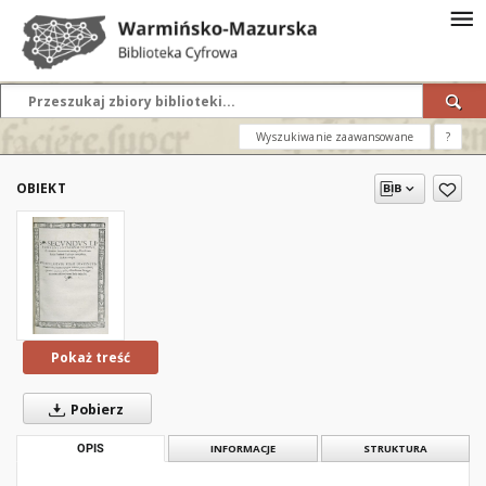
Wyszukiwanie zaawansowane
?
OBIEKT
Pokaż treść
Pobierz
OPIS
INFORMACJE
STRUKTURA