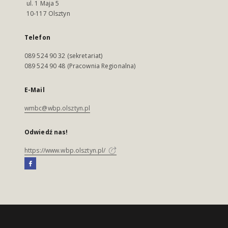
ul. 1 Maja 5
10-117 Olsztyn
Telefon
089 524 90 32 (sekretariat)
089 524 90 48 (Pracownia Regionalna)
E-Mail
wmbc@wbp.olsztyn.pl
Odwiedź nas!
https://www.wbp.olsztyn.pl/