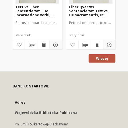
Tertivs Liber
Liber Qvartvs
Sa
Sententiarvm : De
Sentenciarvm Textvs,
Se
Incarnatione verbi,
De sacramentis, et
Th
textus
signis sacramentalibus
qu
Petrus Lombardus (około 1095-1160)
Petrus Lombardus (około 1095-1160
Szarfenberg, Maciej ( -1547). D
Pet
: 
Th
mon
stary druk
stary druk
sta
Więcej
DANE KONTAKTOWE
Adres
Wojewódzka Biblioteka Publiczna
im. Emilii Sukertowej-Biedrawiny