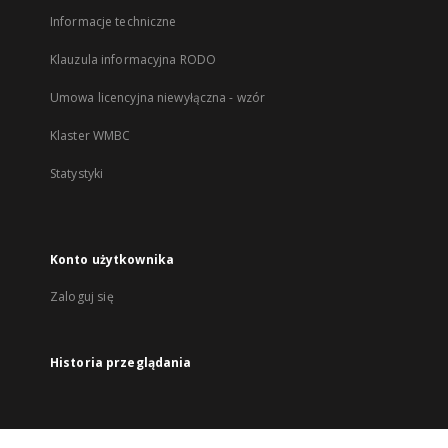
Informacje techniczne
Klauzula informacyjna RODO
Umowa licencyjna niewyłączna - wzór
Klaster WMBC
Statystyki
Konto użytkownika
Zaloguj się
Historia przeglądania