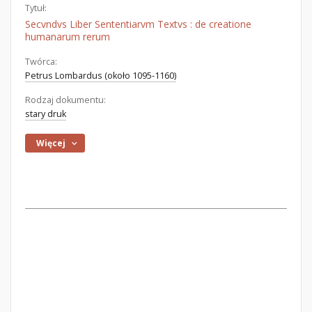
Tytuł:
Secvndvs Liber Sententiarvm Textvs : de creatione
humanarum rerum
Twórca:
Petrus Lombardus (około 1095-1160)
Rodzaj dokumentu:
stary druk
Więcej