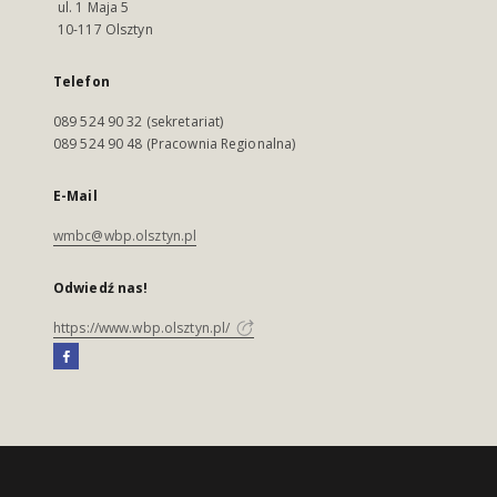
ul. 1 Maja 5
10-117 Olsztyn
Telefon
089 524 90 32 (sekretariat)
089 524 90 48 (Pracownia Regionalna)
E-Mail
wmbc@wbp.olsztyn.pl
Odwiedź nas!
https://www.wbp.olsztyn.pl/