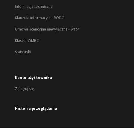
Informacje techniczne
Klauzula informacyjna RODO
Umowa licencyjna niewyłączna - wzór
Klaster WMBC
Statystyki
Konto użytkownika
Zaloguj się
Historia przeglądania