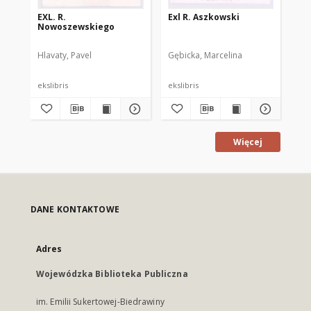
EXL. R.
Exl R. Aszkowski
N. 
Nowoszewskiego
lib
Hlavaty, Pavel
Gębicka, Marcelina
Dot
ekslibris
ekslibris
eks
Więcej
DANE KONTAKTOWE
Adres
Wojewódzka Biblioteka Publiczna
im. Emilii Sukertowej-Biedrawiny