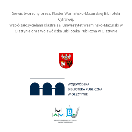
Serwis tworzony przez: Klaster Warmińsko-Mazurskiej Biblioteki
Cyfrowej.
Współzałożycielami Klastra są: Uniwersytet Warmińsko-Mazurski w
Olsztynie oraz Wojewódzka Biblioteka Publiczna w Olsztynie