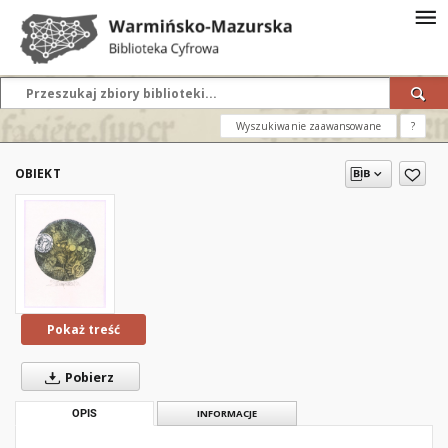
Wyszukiwanie zaawansowane
?
OBIEKT
Pokaż treść
Pobierz
OPIS
INFORMACJE