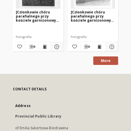
[Członkowie chóru
[Członkowie chóru
[C
parafialnego przy
parafialnego przy
pa
kościele garnizonowym
kościele garnizonowym
ko
w Olsztynie. 2]
w Olsztynie. 4]
w O
fotografia
fotografia
fot
More
CONTACT DETAILS
Address
Provincial Public Library
of Emilia Sukertowa-Biedrawina