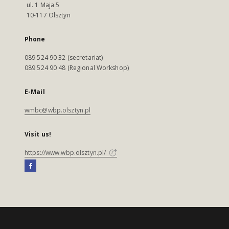
ul. 1 Maja 5
10-117 Olsztyn
Phone
089 524 90 32 (secretariat)
089 524 90 48 (Regional Workshop)
E-Mail
wmbc@wbp.olsztyn.pl
Visit us!
https://www.wbp.olsztyn.pl/