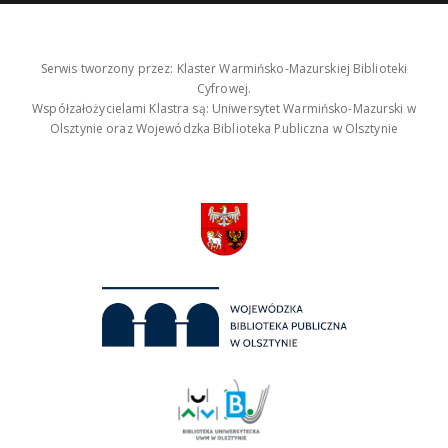
Serwis tworzony przez: Klaster Warmińsko-Mazurskiej Biblioteki
Cyfrowej.
Współzałożycielami Klastra są: Uniwersytet Warmińsko-Mazurski w
Olsztynie oraz Wojewódzka Biblioteka Publiczna w Olsztynie