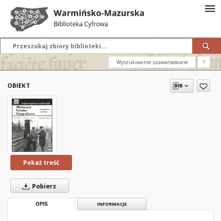
Wyszukiwanie zaawansowane
?
OBIEKT
Pokaż treść
Pobierz
OPIS
INFORMACJE