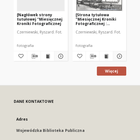
[Nagłówek strony
[Strona tytułowa
[S
tutułowej "Miesięcznej
"Miesięcznej Kroniki
"M
Kroniki Fotograficznej
Fotograficznej :
Fot
województwo
wo
Czerniewski, Ryszard. Fot.
Czerniewski, Ryszard. Fot.
Cze
olsztyńskie" nr 8/79]
ols
fotografia
fotografia
fot
Więcej
DANE KONTAKTOWE
Adres
Wojewódzka Biblioteka Publiczna