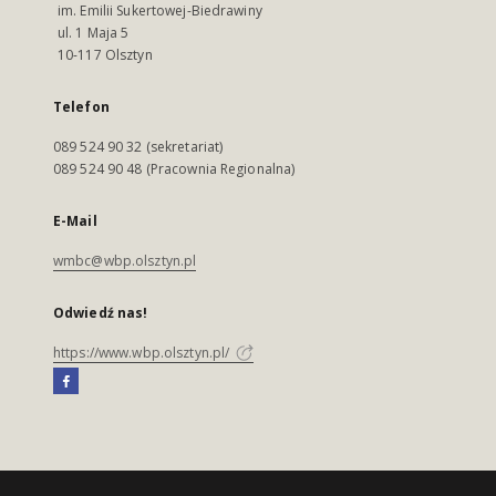
im. Emilii Sukertowej-Biedrawiny
ul. 1 Maja 5
10-117 Olsztyn
Telefon
089 524 90 32 (sekretariat)
089 524 90 48 (Pracownia Regionalna)
E-Mail
wmbc@wbp.olsztyn.pl
Odwiedź nas!
https://www.wbp.olsztyn.pl/