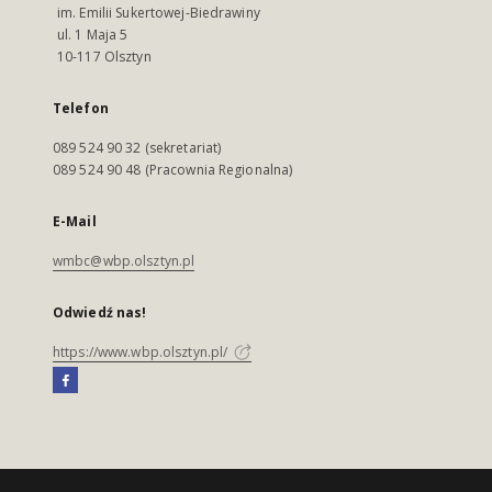
im. Emilii Sukertowej-Biedrawiny
ul. 1 Maja 5
10-117 Olsztyn
Telefon
089 524 90 32 (sekretariat)
089 524 90 48 (Pracownia Regionalna)
E-Mail
wmbc@wbp.olsztyn.pl
Odwiedź nas!
https://www.wbp.olsztyn.pl/