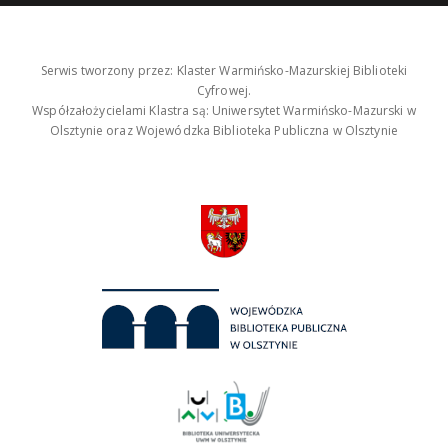
Serwis tworzony przez: Klaster Warmińsko-Mazurskiej Biblioteki
Cyfrowej.
Współzałożycielami Klastra są: Uniwersytet Warmińsko-Mazurski w
Olsztynie oraz Wojewódzka Biblioteka Publiczna w Olsztynie