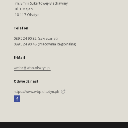
im. Emilii Sukertowej-Biedrawiny
ul. 1 Maja 5
10-117 Olsztyn
Telefon
089 524 90 32 (sekretariat)
089 524 90 48 (Pracownia Regionalna)
E-Mail
wmbc@wbp.olsztyn.pl
Odwiedź nas!
https://www.wbp.olsztyn.pl/