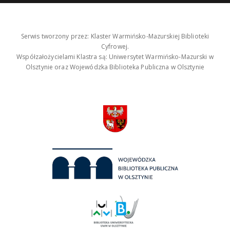
Serwis tworzony przez: Klaster Warmińsko-Mazurskiej Biblioteki
Cyfrowej.
Współzałożycielami Klastra są: Uniwersytet Warmińsko-Mazurski w
Olsztynie oraz Wojewódzka Biblioteka Publiczna w Olsztynie