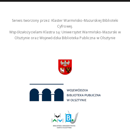
Serwis tworzony przez: Klaster Warmińsko-Mazurskiej Biblioteki
Cyfrowej.
Współzałożycielami Klastra są: Uniwersytet Warmińsko-Mazurski w
Olsztynie oraz Wojewódzka Biblioteka Publiczna w Olsztynie