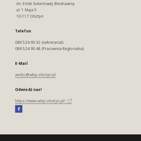
im. Emilii Sukertowej-Biedrawiny
ul. 1 Maja 5
10-117 Olsztyn
Telefon
089 524 90 32 (sekretariat)
089 524 90 48 (Pracownia Regionalna)
E-Mail
wmbc@wbp.olsztyn.pl
Odwiedź nas!
https://www.wbp.olsztyn.pl/