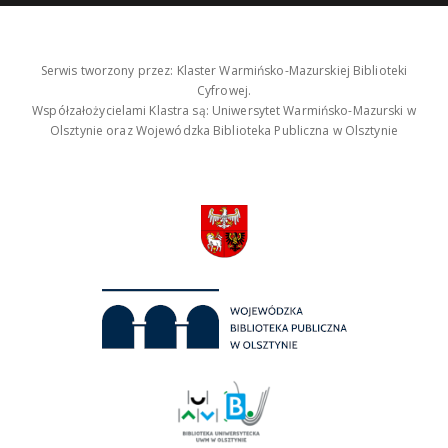
Serwis tworzony przez: Klaster Warmińsko-Mazurskiej Biblioteki
Cyfrowej.
Współzałożycielami Klastra są: Uniwersytet Warmińsko-Mazurski w
Olsztynie oraz Wojewódzka Biblioteka Publiczna w Olsztynie