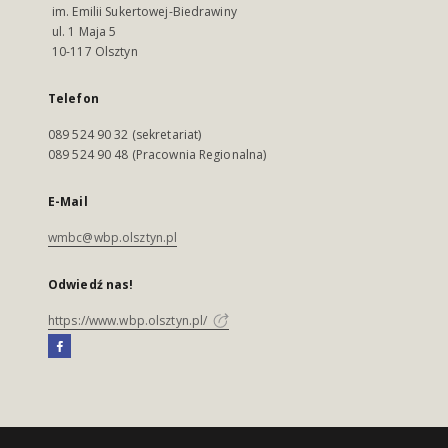
im. Emilii Sukertowej-Biedrawiny
ul. 1 Maja 5
10-117 Olsztyn
Telefon
089 524 90 32 (sekretariat)
089 524 90 48 (Pracownia Regionalna)
E-Mail
wmbc@wbp.olsztyn.pl
Odwiedź nas!
https://www.wbp.olsztyn.pl/