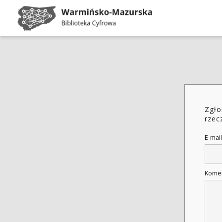
Zgło
rzec
E-mail
Kome