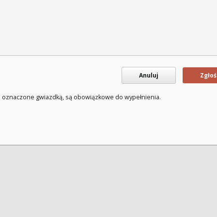
Anuluj
Zgłoś
a oznaczone gwiazdką, są obowiązkowe do wypełnienia.