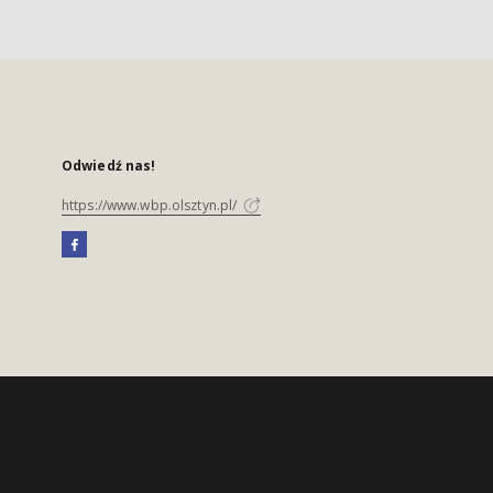
Odwiedź nas!
https://www.wbp.olsztyn.pl/