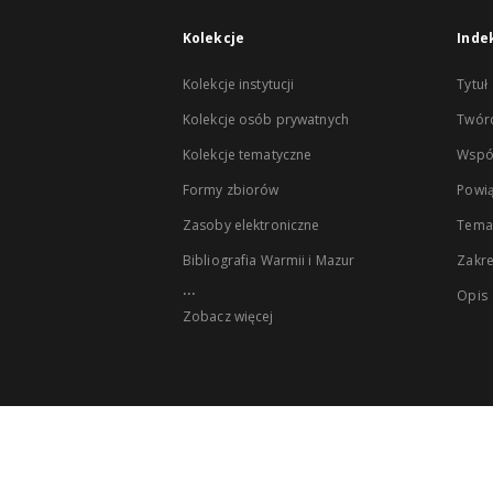
Kolekcje
Inde
Kolekcje instytucji
Tytuł
Kolekcje osób prywatnych
Twór
Kolekcje tematyczne
Wspó
Formy zbiorów
Powią
Zasoby elektroniczne
Tema
Bibliografia Warmii i Mazur
Zakr
...
Opis
Zobacz więcej