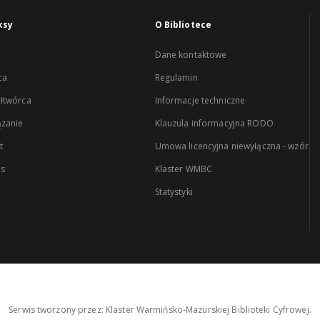
ksy
O Bibliotece
Dane kontaktowe
ca
Regulamin
łtwórca
Informacje techniczne
zanie
Klauzula informacyjna RODO
t
Umowa licencyjna niewyłączna - wzór
es
Klaster WMBC
Statystyki
Serwis tworzony przez: Klaster Warmińsko-Mazurskiej Biblioteki Cyfrowej.