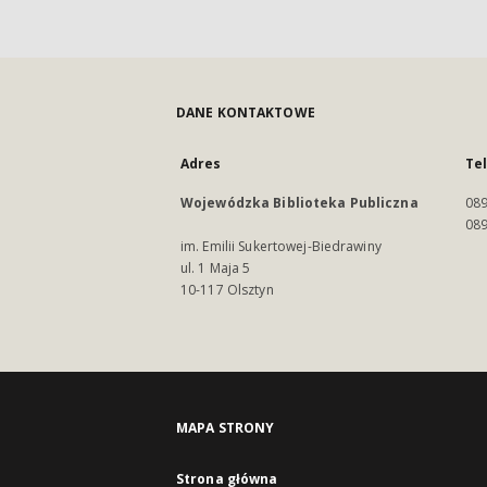
DANE KONTAKTOWE
Adres
Te
Wojewódzka Biblioteka Publiczna
089
089
im. Emilii Sukertowej-Biedrawiny
ul. 1 Maja 5
10-117 Olsztyn
MAPA STRONY
Strona główna