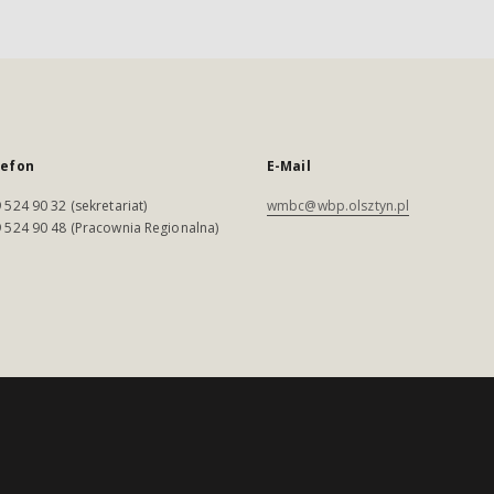
lefon
E-Mail
 524 90 32 (sekretariat)
wmbc@wbp.olsztyn.pl
 524 90 48 (Pracownia Regionalna)