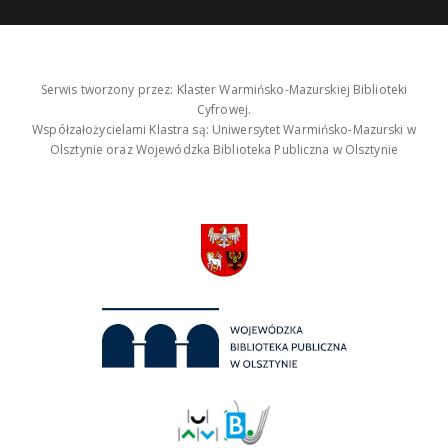
Serwis tworzony przez: Klaster Warmińsko-Mazurskiej Biblioteki
Cyfrowej.
Współzałożycielami Klastra są: Uniwersytet Warmińsko-Mazurski w
Olsztynie oraz Wojewódzka Biblioteka Publiczna w Olsztynie