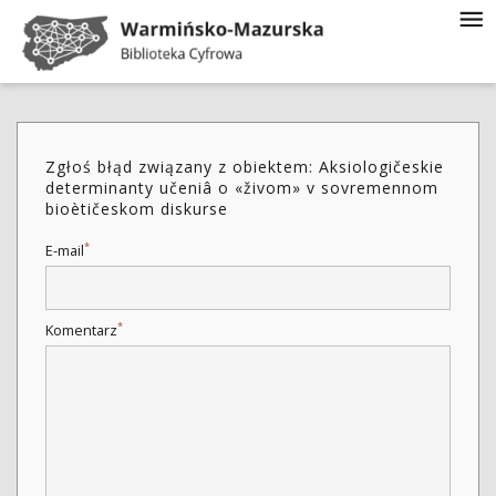
Zgłoś błąd związany z obiektem: Aksiologičeskie
determinanty učeniâ o «živom» v sovremennom
bioètičeskom diskurse
*
E-mail
*
Komentarz