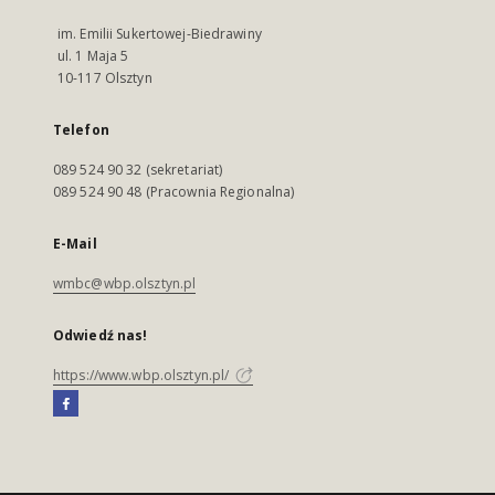
im. Emilii Sukertowej-Biedrawiny
ul. 1 Maja 5
10-117 Olsztyn
Telefon
089 524 90 32 (sekretariat)
089 524 90 48 (Pracownia Regionalna)
E-Mail
wmbc@wbp.olsztyn.pl
Odwiedź nas!
https://www.wbp.olsztyn.pl/