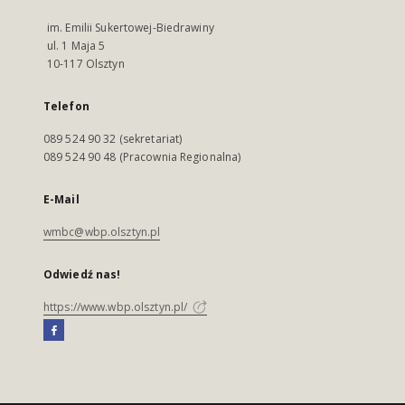
im. Emilii Sukertowej-Biedrawiny
ul. 1 Maja 5
10-117 Olsztyn
Telefon
089 524 90 32 (sekretariat)
089 524 90 48 (Pracownia Regionalna)
E-Mail
wmbc@wbp.olsztyn.pl
Odwiedź nas!
https://www.wbp.olsztyn.pl/