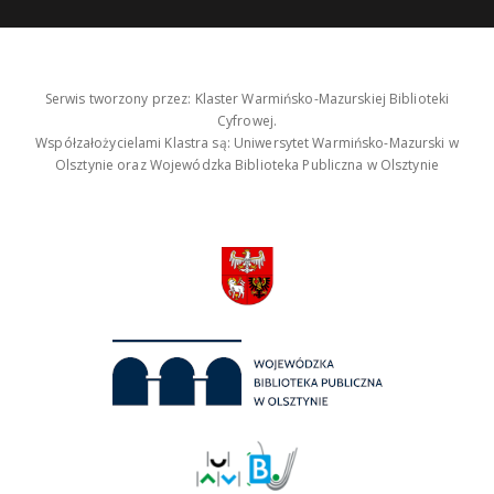
Serwis tworzony przez: Klaster Warmińsko-Mazurskiej Biblioteki
Cyfrowej.
Współzałożycielami Klastra są: Uniwersytet Warmińsko-Mazurski w
Olsztynie oraz Wojewódzka Biblioteka Publiczna w Olsztynie