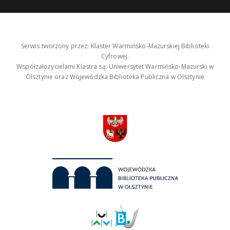
Serwis tworzony przez: Klaster Warmińsko-Mazurskiej Biblioteki
Cyfrowej.
Współzałożycielami Klastra są: Uniwersytet Warmińsko-Mazurski w
Olsztynie oraz Wojewódzka Biblioteka Publiczna w Olsztynie