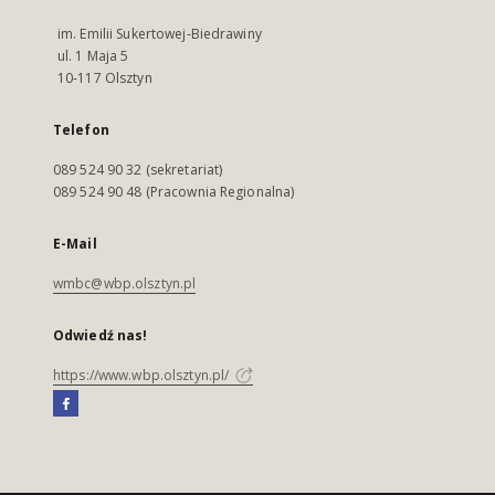
im. Emilii Sukertowej-Biedrawiny
ul. 1 Maja 5
10-117 Olsztyn
Telefon
089 524 90 32 (sekretariat)
089 524 90 48 (Pracownia Regionalna)
E-Mail
wmbc@wbp.olsztyn.pl
Odwiedź nas!
https://www.wbp.olsztyn.pl/