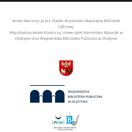
Serwis tworzony przez: Klaster Warmińsko-Mazurskiej Biblioteki
Cyfrowej.
Współzałożycielami Klastra są: Uniwersytet Warmińsko-Mazurski w
Olsztynie oraz Wojewódzka Biblioteka Publiczna w Olsztynie