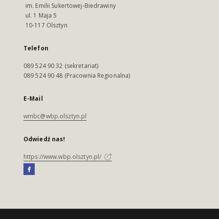
im. Emilii Sukertowej-Biedrawiny
ul. 1 Maja 5
10-117 Olsztyn
Telefon
089 524 90 32 (sekretariat)
089 524 90 48 (Pracownia Regionalna)
E-Mail
wmbc@wbp.olsztyn.pl
Odwiedź nas!
https://www.wbp.olsztyn.pl/